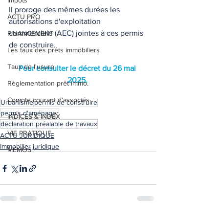
Impôts
Il proroge des mêmes durées les 
ACTU PRO
autorisations d'exploitation 
commerciale (AEC) jointes à ces permis 
FINANCEMENT
de construire.
Les taux des prêts immobiliers
Taux de l'usure
Pour consulter le décret du 26 mai 
2025. 
Règlementation prêt immo.
Compte courant d'associés
Urbanisme
permis de construire
permis d'aménager
INDICES & INDEX
déclaration préalable de travaux
VIE PRATIQUE
ACTU JURIDIQUE
Immobilier juridique
MEMOS