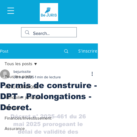
S'inscrire
Post
Tous les posts
bejurissite
Tous les posts
30 mai 2025
1 min de lecture
Permis de construire -
ACTU JURIDIQUE
DPT - Prolongations -
Immobilier juridique
Décret.
Bail/baux
Décret n° 2025-461 du 26 
Finances/Investissement
mai 2025 prorogeant le 
Assurance
délai de validité des 