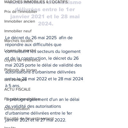
MARCHES IMMOBILIES & LOCATIFS
autorisations d'urbanisme 
délivrées entre le 1er 
Prix de l'immobilier
janvier 2021 et le 28 mai 
Immobilier ancien
2024.
Immobilier neuf
Le décret du 26 mai 2025  afin de 
Marchés locatifs
répondre aux difficultés que 
Loyers de marché
connaissent les secteurs du logement 
et de la construction, le décret du 26 
Loyers de référence
mai 2025 porte le délai de validité des 
Plafonds de loyers
autorisations d'urbanisme délivrées 
entre le 28 mai 2022 et le 28 mai 2024 
Les zonages
à 5 ans.
ACTU FISCALE
Fiscalité immobilière
 Il proroge également d'un an le délai 
de validité des autorisations 
Défiscalisation
d'urbanisme délivrées entre le 1er 
Fiscalité de l'investissement
janvier 2021 et le 27 mai 2022. 