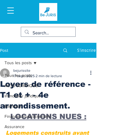
S'inscrire
Post
Tous les posts
bejurissite
Tous les posts
17 sept. 2025
2 min de lecture
Loyers de référence -
ACTU JURIDIQUE
T1 et + - 4e
Immobilier juridique
arrondissement.
Bail/baux
LOCATIONS NUES :
Finances/Investissement
Assurance
Logements construits avant 