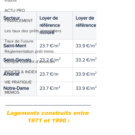
Impôts
ACTU PRO
Secteur
Loyer de 
Loyer de 
FINANCEMENT
référence 
référence
Les taux des prêts immobiliers
minoré
Taux de l'usure
Saint-Merri
23.7 €/m²
33.9 €/m²
Règlementation prêt immo.
Saint-Gervais
23.2 €/m²
33.2 €/m²
Compte courant d'associés
INDICES & INDEX
Arsenal
23.7 €/m
33.9 €/m²
VIE PRATIQUE
Notre-Dame
23.7 €/m²
33.9 €/m²
MEMOS
Logements construits entre 
1971 et 1990 :