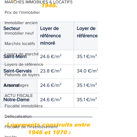
MARCHES IMMOBILIES & LOCATIFS
1946.
Prix de l'immobilier
Immobilier ancien
Secteur
Loyer de 
Loyer de 
Immobilier neuf
référence 
référence
minoré
Marchés locatifs
Loyers de marché
Saint-Merri 
24.6 €/m²
35.1 €/m²
Loyers de référence
Saint-Gervais
23.8 €/m²
34.0 €/m²
Plafonds de loyers
Arsenal
Les zonages
24.6 €/m²
35.1 €/m²
ACTU FISCALE
Notre-Dame
24.6 €/m²
35.1 €/m²
Fiscalité immobilière
Défiscalisation
Logements construits entre 
Fiscalité de l'investissement
1946 et 1970 :