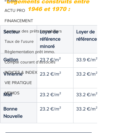
Impôts
Logements construits entre 
1946 et 1970 :
ACTU PRO
FINANCEMENT
Les taux des prêts immobiliers
Secteur
Loyer de 
Loyer de 
référence 
référence
Taux de l'usure
minoré
Règlementation prêt immo.
Gaillon
23.7 €/m²
33.9 €/m²
Compte courant d'associés
INDICES & INDEX
Vivienne
23.2 €/m²
33.2 €/m²
VIE PRATIQUE
MEMOS
Mail
23.2 €/m²
33.2 €/m²
Bonne 
23.2 €/m²
33.2 €/m²
Nouvelle