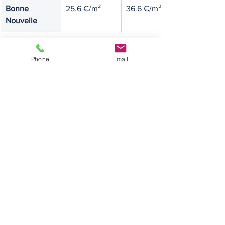
Bonne 
25.6 €/m²
36.6 €/m²
Nouvelle
Phone
Email
Logements construits après 
1990 :
Secteur
Loyer de 
Loyer de 
référence 
référence
minoré
Gaillon
25.2 €/m²
36.0 €/m²
Vivienne
24.4 €/m²
34.9 €/m²
Mail
24.4 €/m²
34.9 €/m²