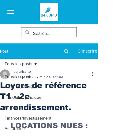
S'inscrire
Post
Tous les posts
bejurissite
Tous les posts
15 sept. 2025
2 min de lecture
Loyers de référence
ACTU JURIDIQUE
T1 - 2e
Immobilier juridique
arrondissement.
Bail/baux
Finances/Investissement
LOCATIONS NUES :
Assurance