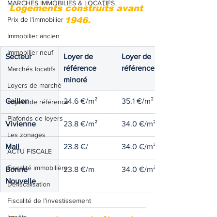
MARCHES IMMOBILIES & LOCATIFS
Logements construits avant 
Prix de l'immobilier
1946.
Immobilier ancien
Immobilier neuf
Secteur
Loyer de 
Loyer de 
référence 
référence
Marchés locatifs
minoré
Loyers de marché
Gaillon
24.6 €/m²
35.1 €/m²
Loyers de référence
Plafonds de loyers
Vivienne
23.8 €/m²
34.0 €/m²
Les zonages
Mail
23.8 €/
34.0 €/m²
ACTU FISCALE
Fiscalité immobilière
Bonne 
23.8 €/m
34.0 €/m²
Nouvelle
Défiscalisation
Fiscalité de l'investissement