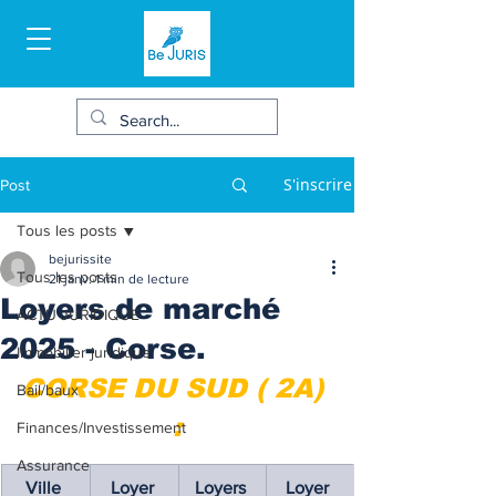
S'inscrire
Post
Tous les posts
bejurissite
Tous les posts
21 janv.
1 min de lecture
Loyers de marché
ACTU JURIDIQUE
2025 - Corse.
Immobilier juridique
CORSE DU SUD ( 2A) 
Bail/baux
:
Finances/Investissement
Assurance
Ville 
Loyer 
Loyers 
Loyer 