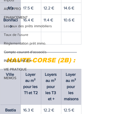
Impôts
Afa
17.5 €
12.2 €
14.6 €
ACTU PRO
FINANCEMENT
Bonifaci
16.4 €
11.4 €
10.6 €
Les taux des prêts immobiliers
o
Taux de l'usure
Règlementation prêt immo.
Compte courant d'associés
HAUTE-CORSE (2B) :
INDICES & INDEX
VIE PRATIQUE
Ville 
Loyer 
Loyers 
Loyer 
MEMOS
au m² 
au m² 
au m² 
pour les 
pour 
pour 
T1 et T2
les T3 
les 
et +
maisons
Bastia
16.3 €
12.2 €
12.5 €