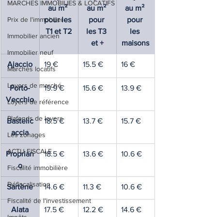
MARCHES IMMOBILIES & LOCATIFS
au m² 
au m² 
au m² 
Prix de l'immobilier
pour les 
pour 
pour 
T1 et T2
les T3 
les 
Immobilier ancien
et +
maisons
Immobilier neuf
Ajaccio
19 €
15.5 €
16 €
Marchés locatifs
Loyers de marché
Porto-
19.9 €
15.6 €
13.9 €
Vecchio
Loyers de référence
Plafonds de loyers
Bastelic
18.5 €
13.7 €
15.7 €
accia
Les zonages
ACTU FISCALE
Proprian
18.5 €
13.6 €
10.6 €
o
Fiscalité immobilière
Défiscalisation
Sartène
14.6 €
11.3 €
10.6 €
Fiscalité de l'investissement
Alata
17.5 €
12.2 €
14.6 €