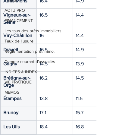
Impôts
Athis-Mons
16.4
14.9
ACTU PRO
Vigneux-sur-
16.5
14.4
FINANCEMENT
Seine
Les taux des prêts immobiliers
Viry-Châtillon
16
14.4
Taux de l'usure
Draveil
16.5
14.9
Règlementation prêt immo.
Compte courant d'associés
Grigny
14.5
13.9
INDICES & INDEX
Brétigny-sur-
16.2
14.5
VIE PRATIQUE
Orge
MEMOS
Étampes
13.8
11.5
Brunoy
17.1
15.7
Les Ulis
18.4
16.8