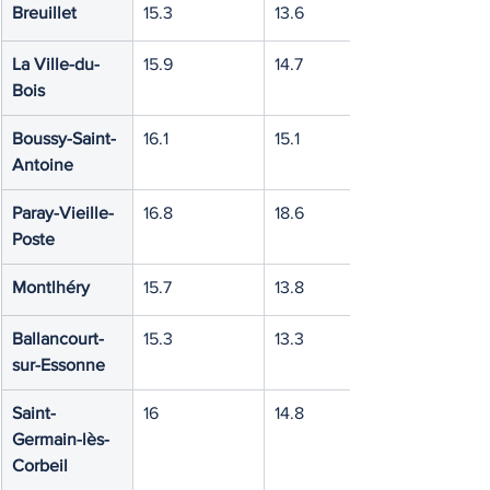
Breuillet
15.3
13.6
La Ville-du-
15.9
14.7
Bois
Boussy-Saint-
16.1
15.1
Antoine
Paray-Vieille-
16.8
18.6
Poste
Montlhéry
15.7
13.8
Ballancourt-
15.3
13.3
sur-Essonne
Saint-
16
14.8
Germain-lès-
Corbeil