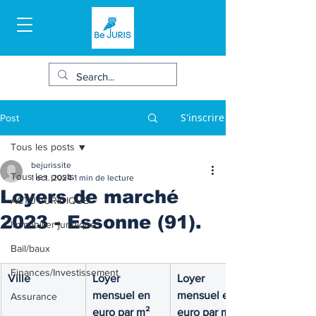
S'inscrire
Post
Tous les posts
bejurissite
Tous les posts
1 oct. 2024
1 min de lecture
Loyers de marché
ACTU JURIDIQUE
2023 - Essonne (91).
Immobilier juridique
Bail/baux
Finances/Investissement
Ville 
Loyer 
Loyer 
mensuel en 
mensuel en 
Assurance
euro par m²
euro par m²