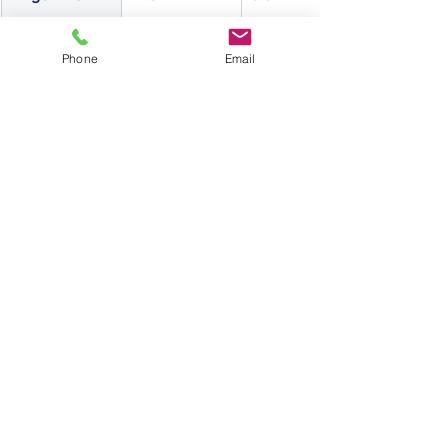
Morigny-
19.1
11.2
Phone
Email
Champigny
La Norville
15.5
13.9
Tigery
15.8
15.1
Saclay
17.2
19
Le Plessis-
16.5
13.9
Pâté
Forges-les-
15.3
13.1
Bains
Boissy-sous-
15.7
12.9
Saint-Yon