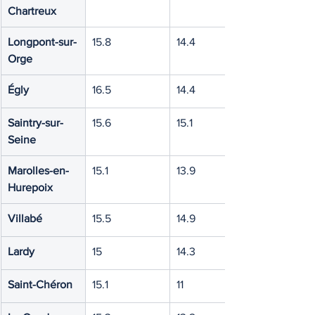
Chartreux
Longpont-sur-
15.8
14.4
Orge
Égly
16.5
14.4
Saintry-sur-
15.6
15.1
Seine
Marolles-en-
15.1
13.9
Hurepoix
Villabé
15.5
14.9
Lardy
15
14.3
Saint-Chéron
15.1
11