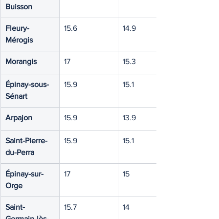
Buisson
Fleury-
15.6
14.9
Mérogis
Morangis
17
15.3
Épinay-sous-
15.9
15.1
Sénart
Arpajon
15.9
13.9
Saint-Pierre-
15.9
15.1
du-Perra
Épinay-sur-
17
15
Orge
Saint-
15.7
14
Germain-lès-