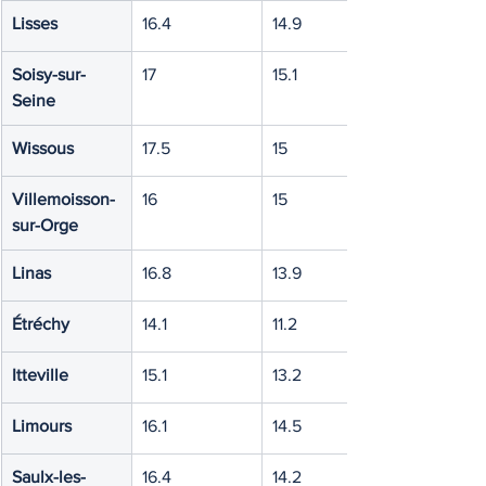
Lisses
16.4
14.9
Soisy-sur-
17
15.1
Seine
Wissous
17.5
15
Villemoisson-
16
15
sur-Orge
Linas
16.8
13.9
Étréchy
14.1
11.2
Itteville
15.1
13.2
Limours
16.1
14.5
Saulx-les-
16.4
14.2