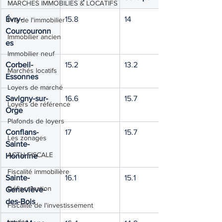
MARCHES IMMOBILIES & LOCATIFS
Évry-
15.8
14
Prix de l'immobilier
Courcouronn
Immobilier ancien
es
Immobilier neuf
Corbeil-
15.2
13.2
Marchés locatifs
Essonnes
Loyers de marché
Savigny-sur-
16.6
15.7
Loyers de référence
Orge
Plafonds de loyers
Conflans-
17
15.7
Les zonages
Sainte-
ACTU FISCALE
Honorine
Fiscalité immobilière
Sainte-
16.1
15.1
Défiscalisation
Geneviève-
des-Bois
Fiscalité de l'investissement