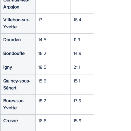
Arpajon
Villebon-sur-
17
16.4
Yvette
Dourdan
14.5
11.9
Bondoufle
16.2
14.9
Igny
18.5
21.1
Quincy-sous-
15.6
15.1
Sénart
Bures-sur-
18.2
17.6
Yvette
Crosne
16.6
15.9