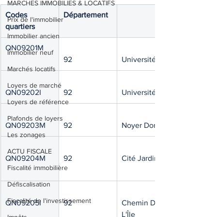
MARCHES IMMOBILIES & LOCATIFS
Codes 
Département 
Prix de l'immobilier
quartiers 
Immobilier ancien
QN09201M
Immobilier neuf
92
Université I
Marchés locatifs
Loyers de marché
QN09202I
92
Université II
Loyers de référence
Plafonds de loyers
QN09203M
92
Noyer Doré
Les zonages
ACTU FISCALE
QN09204M
92
Cité Jardins
Fiscalité immobilière
Défiscalisation
Fiscalité de l'investissement
QN09205I
92
Chemin De 
L'Île