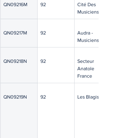
QN09216M
92
Cité Des 
Musiciens
QN09217M
92
Audra - 
Musiciens
QN09218N
92
Secteur 
Anatole 
France
QN09219N
92
Les Blagis