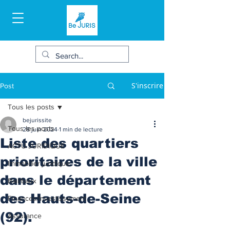
S'inscrire
Post
Tous les posts
bejurissite
Tous les posts
28 juin 2024
1 min de lecture
Liste des quartiers
ACTU JURIDIQUE
prioritaires de la ville
Immobilier juridique
dans le département
Bail/baux
des Hauts-de-Seine
Finances/Investissement
(92).
Assurance