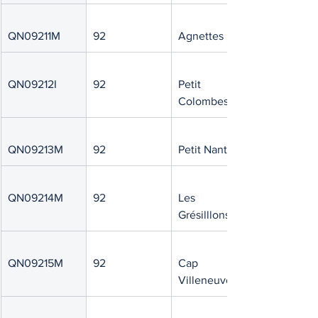
QN09211M
92
Agnettes
QN09212I
92
Petit 
Colombes
QN09213M
92
Petit Nanterre
QN09214M
92
Les 
Grésilllons
QN09215M
92
Cap 
Villeneuve