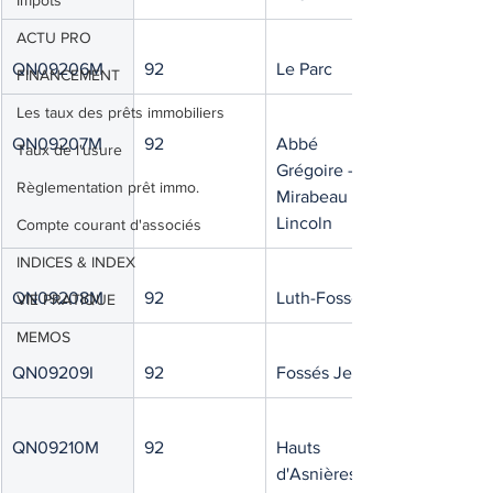
Impôts
ACTU PRO
QN09206M
92
Le Parc
FINANCEMENT
Les taux des prêts immobiliers
QN09207M
92
Abbé 
Taux de l'usure
Grégoire - 
Règlementation prêt immo.
Mirabeau - 
Lincoln
Compte courant d'associés
INDICES & INDEX
QN09208M
92
Luth-Fossé
VIE PRATIQUE
MEMOS
QN09209I
92
Fossés Jean
QN09210M
92
Hauts 
d'Asnières