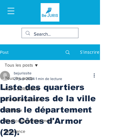
S'inscrire
Post
Tous les posts
bejurissite
Tous les posts
27 juin 2024
1 min de lecture
Liste des quartiers
ACTU JURIDIQUE
prioritaires de la ville
Immobilier juridique
dans le département
Bail/baux
des Côtes d'Armor
Finances/Investissement
(22).
Assurance