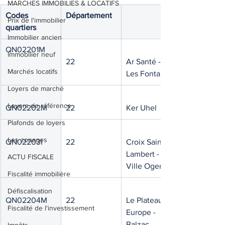
MARCHES IMMOBILIES & LOCATIFS
Codes 
Département
Prix de l'immobilier
quartiers 
Immobilier ancien
QN02201M
Immobilier neuf
22
Ar Santé - 
Marchés locatifs
Les Fontaines
Loyers de marché
Loyers de référence
QN02202M
22
Ker Uhel
Plafonds de loyers
Les zonages
QN02203I
22
Croix Saint-
Lambert - 
ACTU FISCALE
Ville Oger
Fiscalité immobilière
Défiscalisation
QN02204M
22
Le Plateau - 
Fiscalité de l'investissement
Europe - 
Balzac