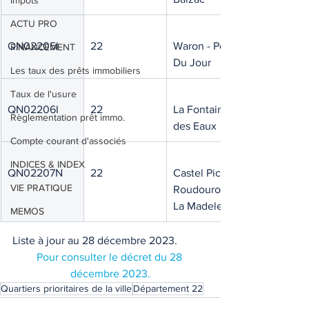
Impôts
ACTU PRO
QN02205I
22
Waron - Point 
FINANCEMENT
Du Jour
Les taux des prêts immobiliers
Taux de l'usure
QN02206I
22
La Fontaine 
Règlementation prêt immo.
des Eaux
Compte courant d'associés
INDICES & INDEX
QN02207N
22
Castel Pic - 
VIE PRATIQUE
Roudourou - 
La Madeleine
MEMOS
Liste à jour au 28 décembre 2023.
Pour consulter le décret du 28 
décembre 2023.
Quartiers prioritaires de la ville
Département 22