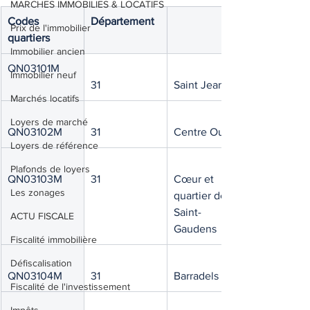
MARCHES IMMOBILIES & LOCATIFS
Codes 
Département 
Prix de l'immobilier
quartiers 
Immobilier ancien
QN03101M
Immobilier neuf
31
Saint Jean
Marchés locatifs
Loyers de marché
QN03102M
31
Centre Ouest
Loyers de référence
Plafonds de loyers
QN03103M
31
Cœur et 
Les zonages
quartier de 
Saint-
ACTU FISCALE
Gaudens
Fiscalité immobilière
Défiscalisation
QN03104M
31
Barradels
Fiscalité de l'investissement