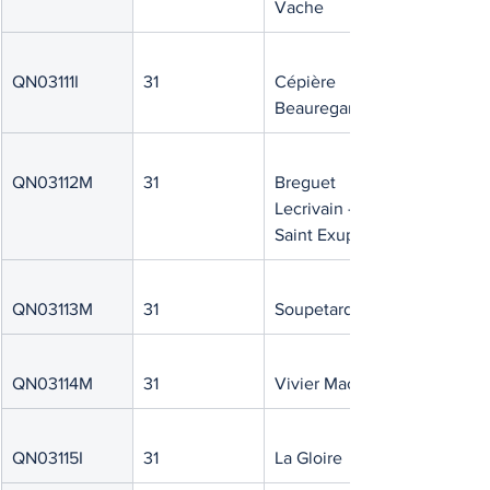
Vache
QN03111I
31
Cépière 
Beauregard
QN03112M
31
Breguet 
Lecrivain - 
Saint Exupéry
QN03113M
31
Soupetard
QN03114M
31
Vivier Maçon
QN03115I
31
La Gloire