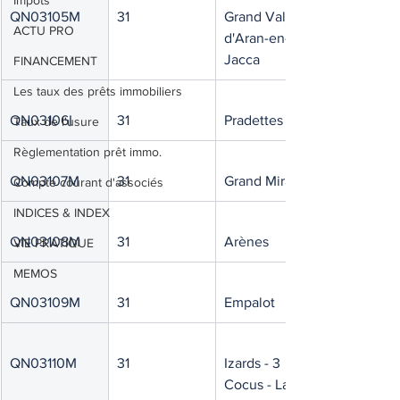
Impôts
QN03105M
31
Grand Val 
ACTU PRO
d'Aran-en-
Jacca
FINANCEMENT
Les taux des prêts immobiliers
QN03106I
31
Pradettes
Taux de l'usure
Règlementation prêt immo.
QN03107M
31
Grand Mirail
Compte courant d'associés
INDICES & INDEX
QN03108M
31
Arènes
VIE PRATIQUE
MEMOS
QN03109M
31
Empalot
QN03110M
31
Izards - 3 
Cocus - La 