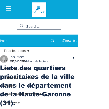
S'inscrire
Post
Tous les posts
bejurissite
Tous les posts
27 juin 2024
1 min de lecture
Liste des quartiers
ACTU JURIDIQUE
prioritaires de la ville
Immobilier juridique
dans le département
Bail/baux
de la Haute-Garonne
Finances/Investissement
(31).
Assurance