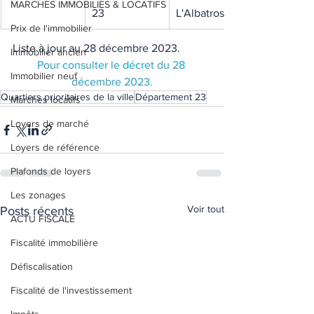
MARCHES IMMOBILIES & LOCATIFS
23
L'Albatros
Prix de l'immobilier
Liste à jour au 28 décembre 2023. 
Immobilier ancien
Pour consulter le décret du 28 
Immobilier neuf
décembre 2023.
Quartiers prioritaires de la ville
Département 23
Marchés locatifs
Loyers de marché
Loyers de référence
Plafonds de loyers
Les zonages
Voir tout
Posts récents
ACTU FISCALE
Fiscalité immobilière
Défiscalisation
Fiscalité de l'investissement