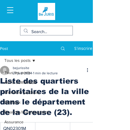
S'inscrire
Post
Tous les posts
bejurissite
Tous les posts
27 juin 2024
1 min de lecture
Liste des quartiers
ACTU JURIDIQUE
prioritaires de la ville
Immobilier juridique
dans le département
Bail/baux
de la Creuse (23).
Finances/Investissement
Assurance
QN02301M