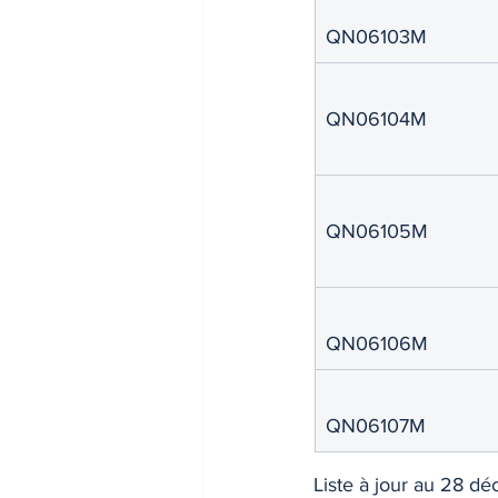
QN06103M
INDICES & INDEX
VIE PRA
QN06104M
QN06105M
QN06106M
QN06107M
Liste à jour au 28 d