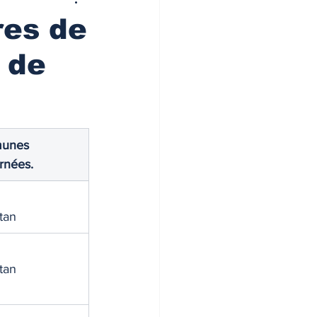
res de
 de
unes 
rnées.
tan
tan