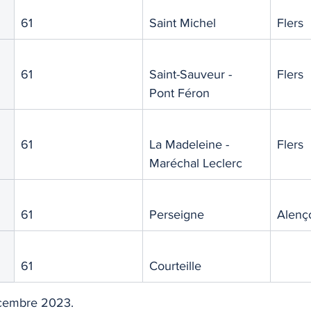
61
Saint Michel
Flers
TIQUE
MEMOS
61
Saint-Sauveur - 
Flers
Pont Féron
61
La Madeleine - 
Flers
Maréchal Leclerc
61
Perseigne
Alenç
61
Courteille
écembre 2023. 