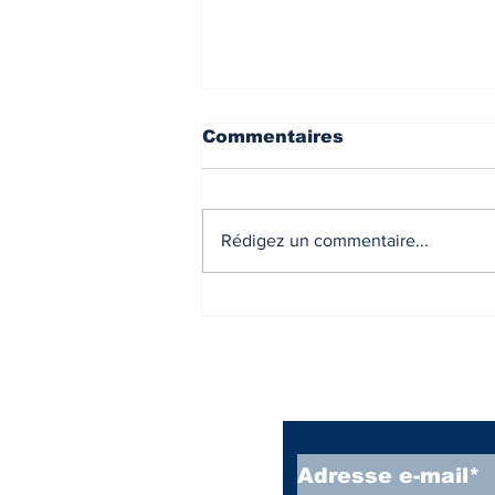
Commentaires
Rédigez un commentaire...
Prix de l’immobilier
ancien – au 1er
trimestre 2026 -
OCCITANIE
Inscrivez vous à