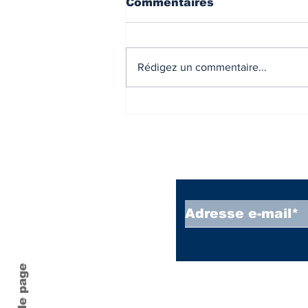
Commentaires
Rédigez un commentaire...
Liste des communes
situées en zone France
ruralité revitalisation
plus - Département
Vienne (86).
Inscrivez vous à
Haut de page