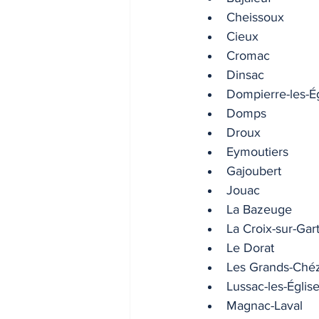
Cheissoux
INDICES & INDEX
VIE PRA
Cieux
Cromac
Dinsac
Dompierre-les-Ég
Domps
Droux
Eymoutiers
Gajoubert
Jouac
La Bazeuge
La Croix-sur-Ga
Le Dorat
Les Grands-Ché
Lussac-les-Églis
Magnac-Laval