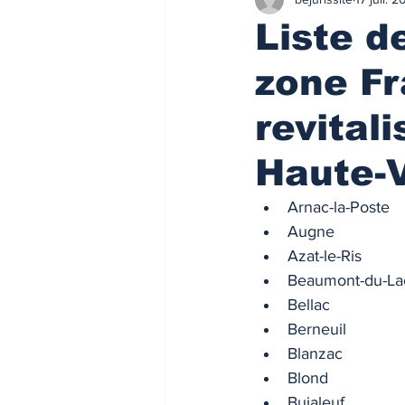
Finances/Investissement
Ass
Liste 
zone Fr
Prix de l'immobilier
Immobilie
revital
Loyers de marché
Loyers de 
Haute-V
Arnac-la-Poste
ACTU FISCALE
Fiscalité imm
Augne
Azat-le-Ris
Beaumont-du-La
Impôts
ACTU PRO
FI
Bellac
Berneuil
Blanzac
Taux de l'usure
Règlementati
Blond
Bujaleuf