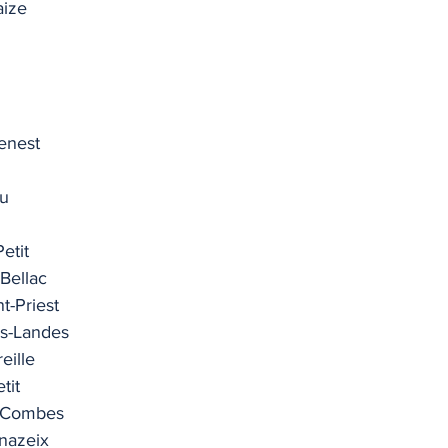
aize
enest
au
etit
Bellac
t-Priest
es-Landes
reille
tit
s-Combes
nazeix