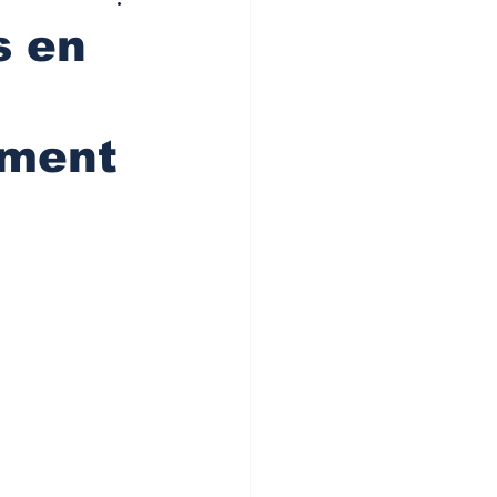
s en
ement