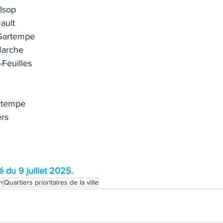
-Isop
ault
-Gartempe
Marche
-Feuilles
artempe
ers
é du 9 juillet 2025.
on
Quartiers prioritaires de la ville