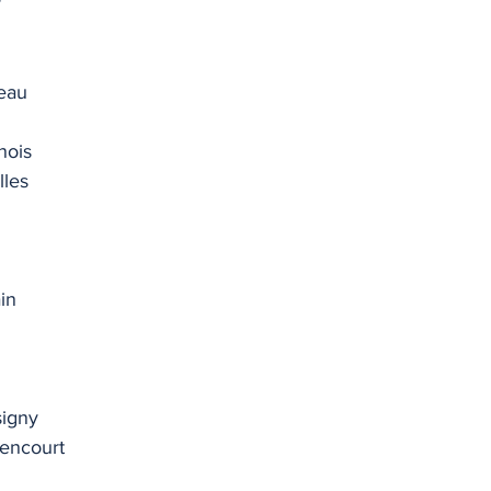
y
eau
nois
lles
in
signy
encourt