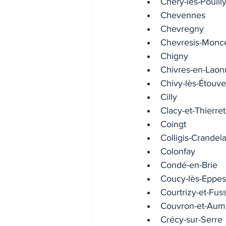
Chéry-lès-Pouill
Chevennes
Chevregny
Chevresis-Monc
Chigny
Chivres-en-Laon
Chivy-lès-Étouve
Cilly
Clacy-et-Thierret
Coingt
Colligis-Crandela
Colonfay
Condé-en-Brie
Coucy-lès-Eppes
Courtrizy-et-Fus
Couvron-et-Aum
Crécy-sur-Serre