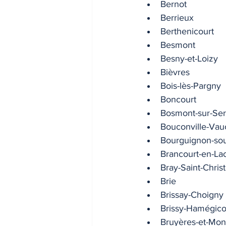
Bernot
Berrieux
Berthenicourt
Besmont
Besny-et-Loizy
Bièvres
Bois-lès-Pargny
Boncourt
Bosmont-sur-Ser
Bouconville-Vauc
Bourguignon-so
Brancourt-en-La
Bray-Saint-Chris
Brie
Brissay-Choigny
Brissy-Hamégico
Bruyères-et-Mon