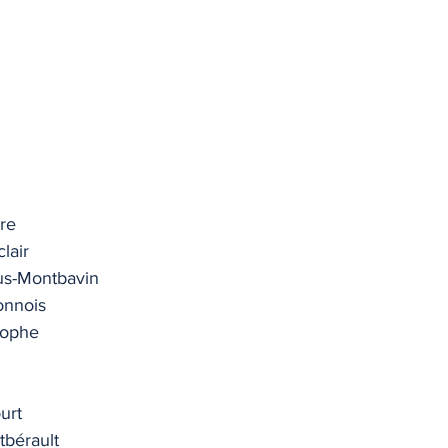
re
lair
us-Montbavin
onnois
tophe
urt
tbérault