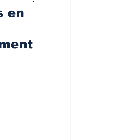
s en
ement