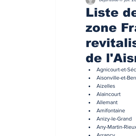
Finances/Investissement
Ass
Liste 
zone Fr
Prix de l'immobilier
Immobilie
revital
Loyers de marché
Loyers de 
de l'Ais
Agnicourt-et-Séc
ACTU FISCALE
Fiscalité imm
Aisonville-et-Ber
Aizelles
Alaincourt
Impôts
ACTU PRO
FI
Allemant
Amifontaine
Anizy-le-Grand
Taux de l'usure
Règlementati
Any-Martin-Rieu
Arrancy