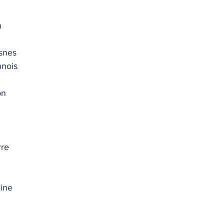
TIQUE
MEMOS
n
snes
nnois
on
rre
ine