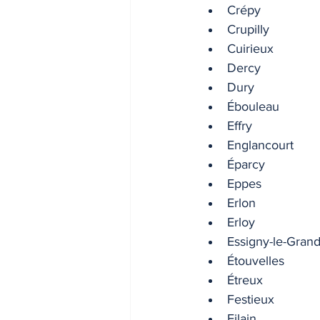
Crépy
Crupilly
Cuirieux
Dercy
Dury
Ébouleau
Effry
Englancourt
Éparcy
Eppes
Erlon
Erloy
Essigny-le-Gran
Étouvelles
Étreux
Festieux
Filain