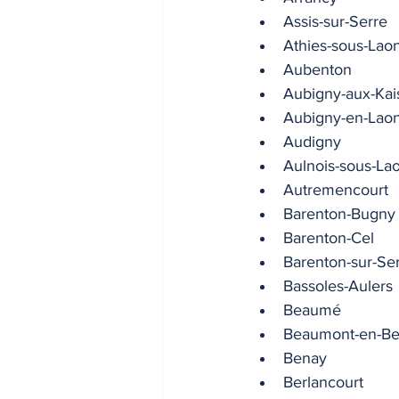
Assis-sur-Serre
INDICES & INDEX
VIE PRA
Athies-sous-Lao
Aubenton
Aubigny-aux-Kai
Aubigny-en-Lao
Audigny
Aulnois-sous-La
Autremencourt
Barenton-Bugny
Barenton-Cel
Barenton-sur-Se
Bassoles-Aulers
Beaumé
Beaumont-en-Be
Benay
Berlancourt