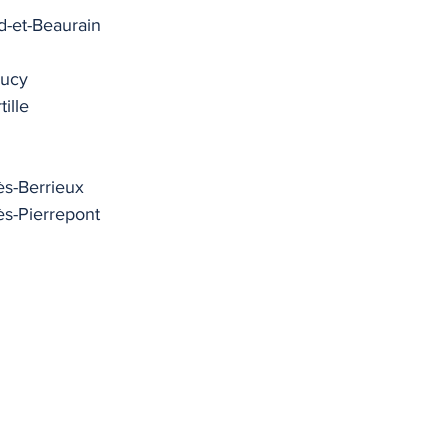
d-et-Beaurain
oucy
ille
ès-Berrieux
ès-Pierrepont