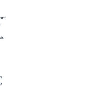
ont
é
is
ns
se