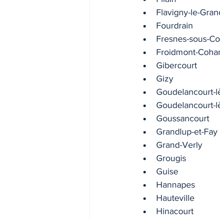
Flavigny-le-Gran
Fourdrain
Fresnes-sous-C
Froidmont-Cohart
Gibercourt
Gizy
Goudelancourt-l
Goudelancourt-l
Goussancourt
Grandlup-et-Fay
Grand-Verly
Grougis
Guise
Hannapes
Hauteville
Hinacourt