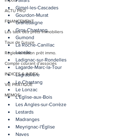
Impôts
Favars
Gimel-les-Cascades
ACTU PRO
Gourdon-Murat
FINANCEMENT
Grandsaigne
Gros-Chastang
Les taux des prêts immobiliers
Gumond
Taux de l'usure
La Roche-Canillac
Lacelle
Règlementation prêt immo.
Ladignac-sur-Rondelles
Compte courant d'associés
Lagarde-Marc-la-Tour
INDICES & INDEX
Lagraulière
Le Chastang
VIE PRATIQUE
Le Lonzac
MEMOS
L'Église-aux-Bois
Les Angles-sur-Corrèze
Lestards
Madranges
Meyrignac-l'Église
Naves