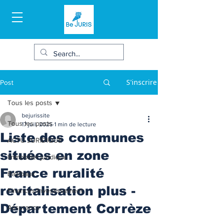
S'inscrire
Post
Tous les posts
bejurissite
Tous les posts
17 juil. 2025
1 min de lecture
Liste des communes
ACTU JURIDIQUE
situées en zone
Immobilier juridique
France ruralité
Bail/baux
revitalisation plus -
Finances/Investissement
Département Corrèze
Assurance