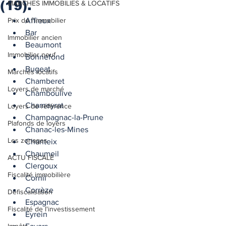
(19).
MARCHES IMMOBILIES & LOCATIFS
Prix de l'immobilier
Affieux
Bar
Immobilier ancien
Beaumont
Immobilier neuf
Bonnefond
Bugeat
Marchés locatifs
Chamberet
Loyers de marché
Chamboulive
Chameyrat
Loyers de référence
Champagnac-la-Prune
Plafonds de loyers
Chanac-les-Mines
Les zonages
Chanteix
Chaumeil
ACTU FISCALE
Clergoux
Fiscalité immobilière
Cornil
Corrèze
Défiscalisation
Espagnac
Fiscalité de l'investissement
Eyrein