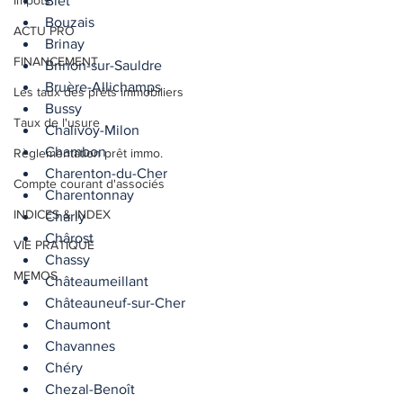
Impôts
Blet
Bouzais
ACTU PRO
Brinay
FINANCEMENT
Brinon-sur-Sauldre
Bruère-Allichamps
Les taux des prêts immobiliers
Bussy
Taux de l'usure
Chalivoy-Milon
Chambon
Règlementation prêt immo.
Charenton-du-Cher
Compte courant d'associés
Charentonnay
INDICES & INDEX
Charly
Chârost
VIE PRATIQUE
Chassy
MEMOS
Châteaumeillant
Châteauneuf-sur-Cher
Chaumont
Chavannes
Chéry
Chezal-Benoît