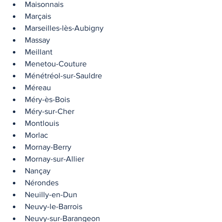
Maisonnais
Marçais
Marseilles-lès-Aubigny
Massay
Meillant
Menetou-Couture
Ménétréol-sur-Sauldre
Méreau
Méry-ès-Bois
Méry-sur-Cher
Montlouis
Morlac
Mornay-Berry
Mornay-sur-Allier
Nançay
Nérondes
Neuilly-en-Dun
Neuvy-le-Barrois
Neuvy-sur-Barangeon