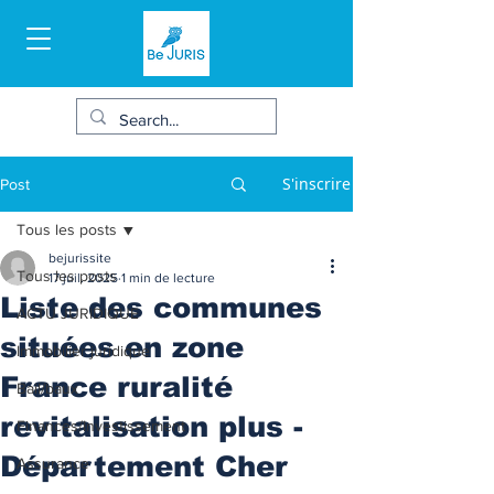
S'inscrire
Post
Tous les posts
bejurissite
Tous les posts
17 juil. 2025
1 min de lecture
Liste des communes
ACTU JURIDIQUE
situées en zone
Immobilier juridique
France ruralité
Bail/baux
revitalisation plus -
Finances/Investissement
Département Cher
Assurance