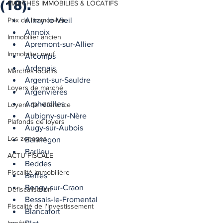
(18).
MARCHES IMMOBILIES & LOCATIFS
Prix de l'immobilier
Ainay-le-Vieil
Annoix
Immobilier ancien
Apremont-sur-Allier
Immobilier neuf
Arcomps
Ardenais
Marchés locatifs
Argent-sur-Sauldre
Loyers de marché
Argenvières
Arpheuilles
Loyers de référence
Aubigny-sur-Nère
Plafonds de loyers
Augy-sur-Aubois
Les zonages
Bannegon
Barlieu
ACTU FISCALE
Beddes
Fiscalité immobilière
Beffes
Bengy-sur-Craon
Défiscalisation
Bessais-le-Fromental
Fiscalité de l'investissement
Blancafort