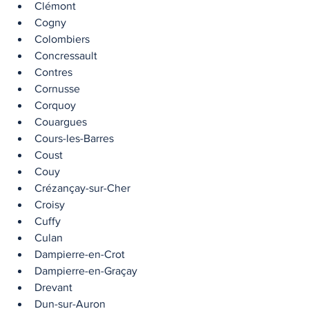
Clémont
Cogny
Colombiers
Concressault
Contres
Cornusse
Corquoy
Couargues
Cours-les-Barres
Coust
Couy
Crézançay-sur-Cher
Croisy
Cuffy
Culan
Dampierre-en-Crot
Dampierre-en-Graçay
Drevant
Dun-sur-Auron