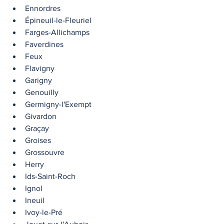
Ennordres
Épineuil-le-Fleuriel
Farges-Allichamps
Faverdines
Feux
Flavigny
Garigny
Genouilly
Germigny-l'Exempt
Givardon
Graçay
Groises
Grossouvre
Herry
Ids-Saint-Roch
Ignol
Ineuil
Ivoy-le-Pré