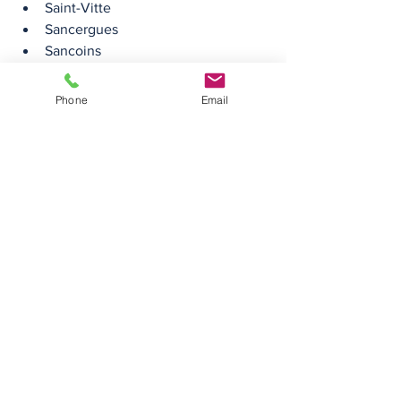
Saint-Vitte
Sancergues
Sancoins
Santranges
Saugy
Phone
Email
Saulzais-le-Potier
Serruelles
Sévry
Sidiailles
Sury-ès-Bois
Tendron
Thaumiers
Thénioux
Thou
Torteron
Touchay
Uzay-le-Venon
Vailly-sur-Sauldre
Vallenay