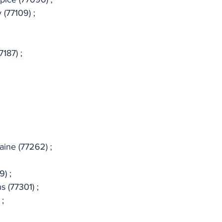
(77109) ; 
TIQUE
MEMOS
187) ; 
 
aine (77262) ; 
) ; 
 (77301) ; 
; 