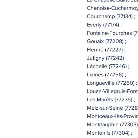
Chenoise-Cucharmoy 
INDICES & INDEX
VIE PRA
Courchamp (77134) ; 
Everly (77174) ; 
Fontaine-Fourches (77
Gouaix (77208) ; 
Hermé (77227) ; 
Jutigny (77242) ; 
Léchelle (77246) ; 
Lizines (77256) ; 
Longueville (77260) ;
Louan-Villegruis-Font
Les Marêts (77275) ; 
Melz-sur-Seine (77289
Montceaux-lès-Provins
Montdauphin (77303) 
Montenils (77304) ; 