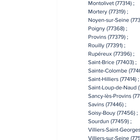
Montolivet (77314) ; 
Mortery (77319) ; 
Noyen-sur-Seine (7734
Poigny (77368) ; 
Provins (77379) ; 
Rouilly (77391) ; 
Rupéreux (77396) ; 
Saint-Brice (77403) ; 
Sainte-Colombe (7740
Saint-Hilliers (77414) ;
Saint-Loup-de-Naud (7
Sancy-lès-Provins (77
Savins (77446) ; 
Soisy-Bouy (77456) ; 
Sourdun (77459) ; 
Villiers-Saint-Georges
Villiers-sur-Seine (775