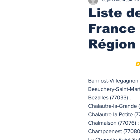
Finances/Investissement
Ass
Liste 
France r
Prix de l'immobilier
Immobilie
Région 
Loyers de marché
Loyers de 
D
ACTU FISCALE
Fiscalité imm
Bannost-Villegagnon 
Beauchery-Saint-Marti
Bezalles (77033) ; 
Impôts
ACTU PRO
FI
Chalautre-la-Grande (
Chalautre-la-Petite (7
Chalmaison (77076) ;
Taux de l'usure
Règlementati
Champcenest (77080)
La Chapelle-Saint-Sul