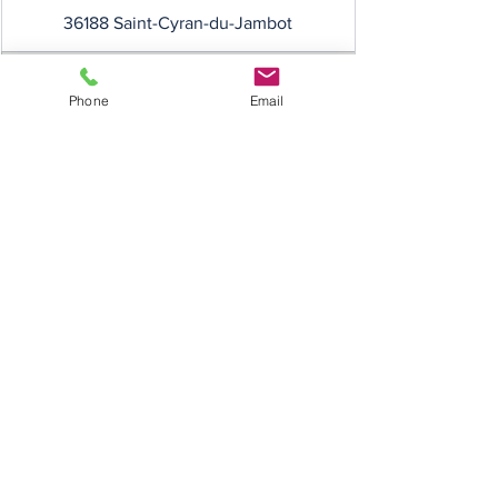
36188 Saint-Cyran-du-Jambot
36194 Saint-Genou
Phone
Email
36198 Saint-Lactencin
36201 Saint-Martin-de-Lamps
36202 Saint-Maur
36203 Saint-Médard
36206 Saint-Pierre-de-Lamps
36211 Sassierges-Saint-Germain
36216 Selles-sur-Nahon
36216 Selles-sur-Nahon