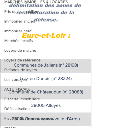
MARCHES IMMOBILIES & LOCATIFS
délimitation des zones de 
Prix de l'immobilier
restructuration de la 
défense.
Immobilier ancien
Immobilier neuf
Eure-et-Loir :
Marchés locatifs
Loyers de marché
Loyers de référence
Communes de Jallans (n° 28198)
Plafonds de loyers
Lutz-en-Dunois (n° 28224)
Les zonages
ACTU FISCALE
Commune de Châteaudun (n° 28088)
Fiscalité immobilière
28005 Alluyes
Défiscalisation
Fiscalité de l'investissement
28012 Commune nouvelle d'Arrou