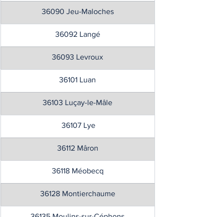
36090 Jeu-Maloches
36092 Langé
36093 Levroux
36101 Luan
36103 Luçay-le-Mâle
 36107 Lye
36112 Mâron
36118 Méobecq
36128 Montierchaume
36135 Moulins-sur-Céphons