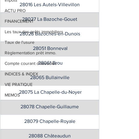
Impôts
28016 Les Autels-Villevillon
ACTU PRO
28027 La Bazoche-Gouet
FINANCEMENT
Les taux des prêts immobiliers
28028 Bazoches-en-Dunois
Taux de l'usure
 28051 Bonneval
Règlementation prêt immo.
 28061 Brou
Compte courant d'associés
INDICES & INDEX
28065 Bullainville
VIE PRATIQUE
 28075 La Chapelle-du-Noyer
MEMOS
28078 Chapelle-Guillaume
28079 Chapelle-Royale
28088 Châteaudun