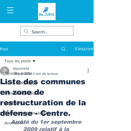
S'inscrire
Post
Tous les posts
bejurissite
Tous les posts
30 juil. 2024
1 min de lecture
Liste des communes
ACTU JURIDIQUE
en zone de
Immobilier juridique
restructuration de la
Bail/baux
défense - Centre.
Finances/Investissement
Arrêté du 1er septembre 
Assurance
2009 relatif à la 