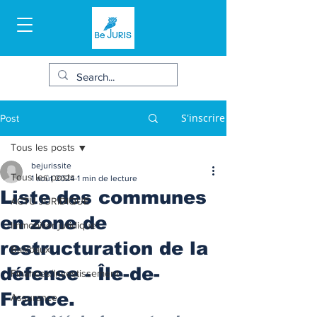
S'inscrire
Post
Tous les posts
bejurissite
Tous les posts
1 août 2024
1 min de lecture
Liste des communes
ACTU JURIDIQUE
en zone de
Immobilier juridique
restructuration de la
Bail/baux
défense - Île-de-
Finances/Investissement
France.
Assurance