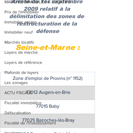
Arrêté du 1er septembre 
MARCHES IMMOBILIES & LOCATIFS
2009 relatif à la 
Prix de l'immobilier
délimitation des zones de 
Immobilier ancien
restructuration de la 
défense
Immobilier neuf
Marchés locatifs
Seine-et-Marne :
Loyers de marché
Loyers de référence
Plafonds de loyers
Zone d'emploi de Provins (n° 1152)
Les zonages
 77012 Augers-en-Brie
ACTU FISCALE
Fiscalité immobilière
77015 Baby
Défiscalisation
 77025 Bazoches-lès-Bray
Fiscalité de l'investissement