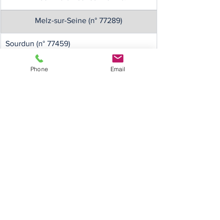
Melz-sur-Seine (n° 77289)
Sourdun (n° 77459)
Phone
Email
Essonne :
Brétigny-sur-Orge (n° 91103)
Le Plessis-Pâté (n° 91414)
 Leudeville (n° 91332)