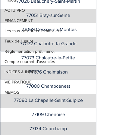
Impôts
77026 Beauchery-Saint-Martin
ACTU PRO
77051 Bray-sur-Seine
FINANCEMENT
 77068 Cessoy-en-Montois
Les taux des prêts immobiliers
Taux de l'usure
77072 Chalautre-la-Grande
Règlementation prêt immo.
77073 Chalautre-la-Petite
Compte courant d'associés
INDICES & INDEX
77076 Chalmaison
VIE PRATIQUE
77080 Champcenest
MEMOS
77090 La Chapelle-Saint-Sulpice
77109 Chenoise
77134 Courchamp