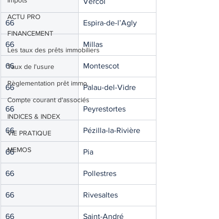
Impôts
Vercol
ACTU PRO
66
Espira-de-l’Agly
FINANCEMENT
66
Millas
Les taux des prêts immobiliers
66
Montescot
Taux de l'usure
Règlementation prêt immo.
66
Palau-del-Vidre
Compte courant d'associés
66
Peyrestortes
INDICES & INDEX
66
Pézilla-la-Rivière
VIE PRATIQUE
MEMOS
66
Pia
66
Pollestres
66
Rivesaltes
66
Saint-André