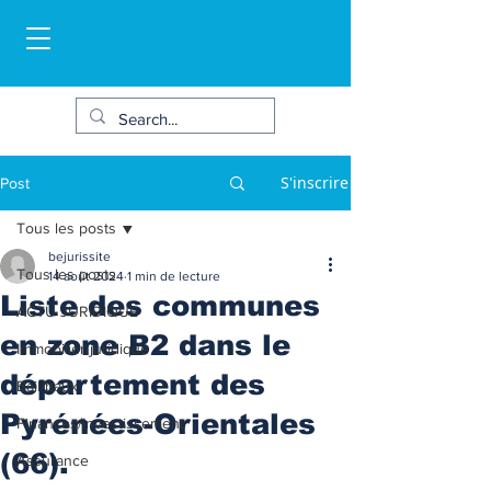
S'inscrire
Post
Tous les posts
bejurissite
Tous les posts
14 août 2024
1 min de lecture
Liste des communes
ACTU JURIDIQUE
en zone B2 dans le
Immobilier juridique
département des
Bail/baux
Pyrénées-Orientales
Finances/Investissement
(66).
Assurance