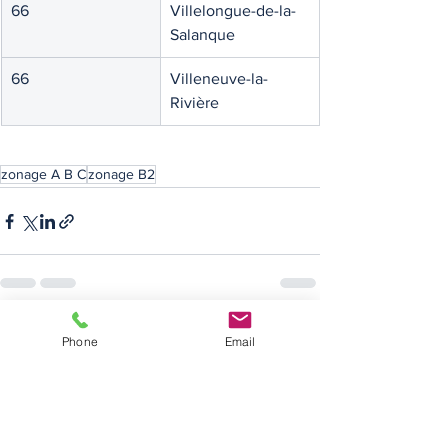
66
Villelongue-de-la-
Salanque
66
Villeneuve-la-
Rivière
zonage A B C
zonage B2
Voir tout
Posts récents
Phone
Email