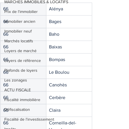
MARCHES IMMOBILIES & LOCATIFS
66
Alénya
Prix de l'immobilier
66
Immobilier ancien
Bages
Immobilier neuf
66
Baho
Marchés locatifs
66
Baixas
Loyers de marché
66
Bompas
Loyers de référence
Plafonds de loyers
66
Le Boulou
Les zonages
66
Canohès
ACTU FISCALE
66
Cerbère
Fiscalité immobilière
Défiscalisation
66
Claira
Fiscalité de l'investissement
66
Corneilla-del-