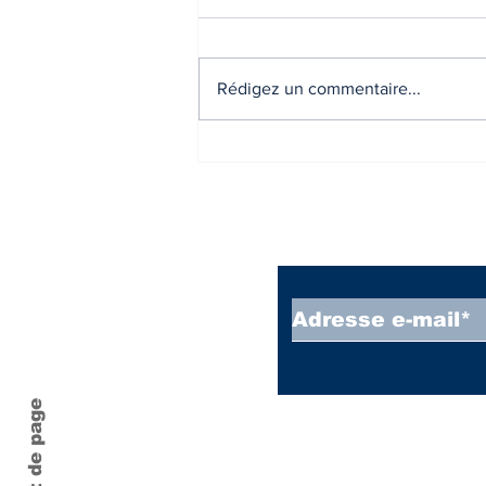
Rédigez un commentaire...
Liste des communes en
Zone Abis,A,B,C.
Inscrivez vous à
Haut de page