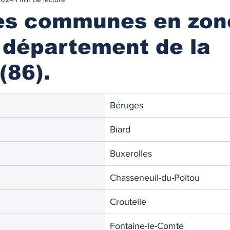
urance
MARCHES IMMOBILIES & LOCATIFS
des communes en zon
 département de la
r ancien
Immobilier neuf
Marchés locatifs
(86).
référence
Plafonds de loyers
Les zonages
Béruges
obilière
Défiscalisation
Fiscalité de l'investissement
Biard
Buxerolles
NANCEMENT
Les taux des prêts immobiliers
Chasseneuil-du-Poitou
Croutelle
on prêt immo.
Compte courant d'associés
Fontaine-le-Comte