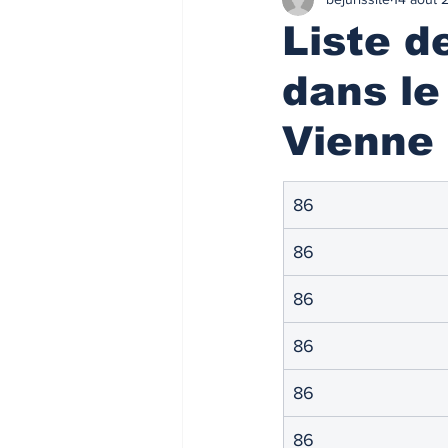
Finances/Investissement
Ass
Liste 
dans le
Prix de l'immobilier
Immobilie
Vienne 
Loyers de marché
Loyers de 
86
ACTU FISCALE
Fiscalité imm
86
86
Impôts
ACTU PRO
FI
86
86
Taux de l'usure
Règlementati
86