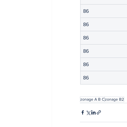
INDICES & INDEX
VIE PRA
86
86
86
86
86
86
zonage A B C
zonage B2