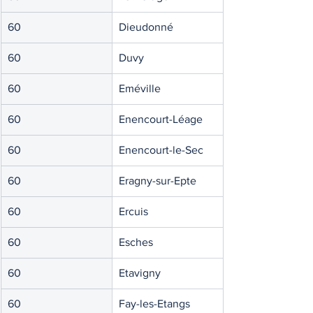
60
Dieudonné
60
Duvy
60
Eméville
60
Enencourt-Léage
60
Enencourt-le-Sec
60
Eragny-sur-Epte
60
Ercuis
60
Esches
60
Etavigny
60
Fay-les-Etangs