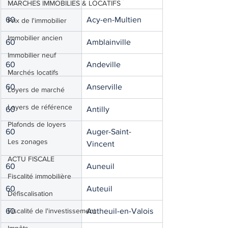
MARCHES IMMOBILIES & LOCATIFS
60
Acy-en-Multien
Prix de l'immobilier
Immobilier ancien
60
Amblainville
Immobilier neuf
60
Andeville
Marchés locatifs
60
Anserville
Loyers de marché
Loyers de référence
60
Antilly
Plafonds de loyers
60
Auger-Saint-
Les zonages
Vincent
ACTU FISCALE
60
Auneuil
Fiscalité immobilière
60
Auteuil
Défiscalisation
60
Fiscalité de l'investissement
Autheuil-en-Valois