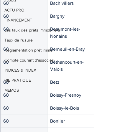
Impôts
60
Bachivillers
ACTU PRO
60
Bargny
FINANCEMENT
60
Beaumont-les-
Les taux des prêts immobiliers
Nonains
Taux de l'usure
60
Berneuil-en-Bray
Règlementation prêt immo.
Compte courant d'associés
60
Béthancourt-en-
Valois
INDICES & INDEX
VIE PRATIQUE
60
Betz
MEMOS
60
Boissy-Fresnoy
60
Boissy-le-Bois
60
Bonlier