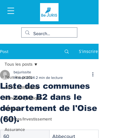
S'inscrire
Post
Tous les posts
bejurissite
Tous les posts
14 août 2024
2 min de lecture
Liste des communes
ACTU JURIDIQUE
en zone B2 dans le
Immobilier juridique
département de l'Oise
Bail/baux
(60).
Finances/Investissement
Assurance
60
Abbecourt