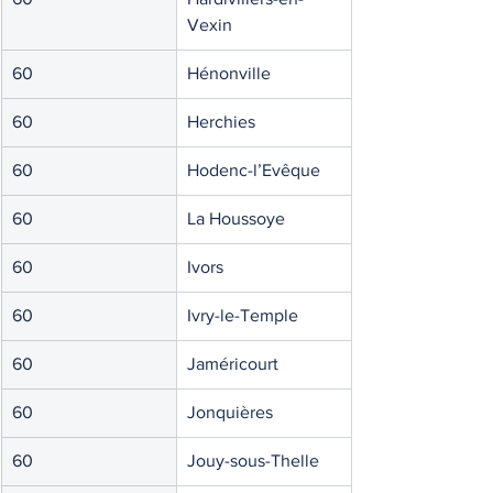
Vexin
60
Hénonville
60
Herchies
60
Hodenc-l’Evêque
60
La Houssoye
60
Ivors
60
Ivry-le-Temple
60
Jaméricourt
60
Jonquières
60
Jouy-sous-Thelle