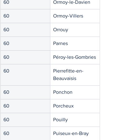
60
Ormoy-le-Davien
60
Ormoy-Villers
60
Orrouy
60
Parnes
60
Péroy-les-Gombries
60
Pierrefitte-en-
Beauvaisis
60
Ponchon
60
Porcheux
60
Pouilly
60
Puiseux-en-Bray