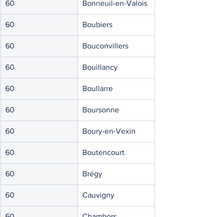
60
Bonneuil-en-Valois
60
Boubiers
60
Bouconvillers
60
Bouillancy
60
Boullarre
60
Boursonne
60
Boury-en-Vexin
60
Boutencourt
60
Brégy
60
Cauvigny
60
Chambors