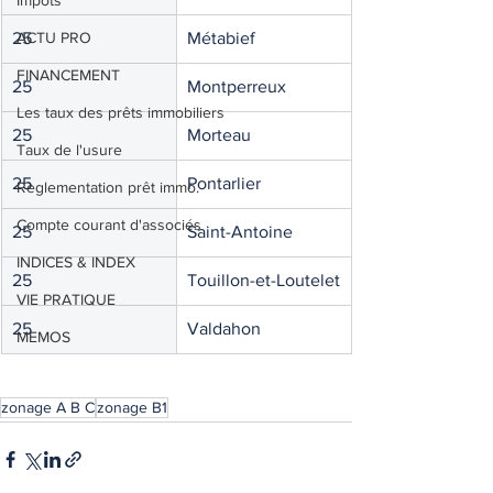
Impôts
25
ACTU PRO
Métabief
FINANCEMENT
25
Montperreux
Les taux des prêts immobiliers
25
Morteau
Taux de l'usure
25
Pontarlier
Règlementation prêt immo.
Compte courant d'associés
25
Saint-Antoine
INDICES & INDEX
25
Touillon-et-Loutelet
VIE PRATIQUE
25
Valdahon
MEMOS
zonage A B C
zonage B1