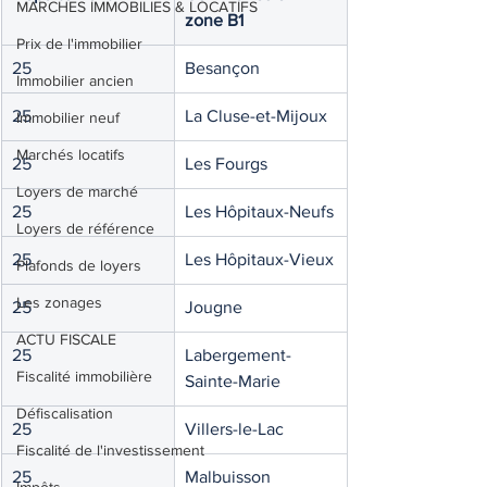
MARCHES IMMOBILIES & LOCATIFS
zone B1
Prix de l'immobilier
25
Besançon
Immobilier ancien
25
La Cluse-et-Mijoux
Immobilier neuf
Marchés locatifs
25
Les Fourgs
Loyers de marché
25
Les Hôpitaux-Neufs
Loyers de référence
25
Les Hôpitaux-Vieux
Plafonds de loyers
Les zonages
25
Jougne
ACTU FISCALE
25
Labergement-
Fiscalité immobilière
Sainte-Marie
Défiscalisation
25
Villers-le-Lac
Fiscalité de l'investissement
25
Malbuisson