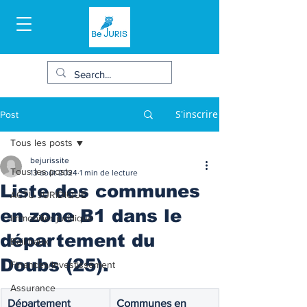
S'inscrire
Post
Tous les posts
bejurissite
Tous les posts
13 août 2024
1 min de lecture
Liste des communes
ACTU JURIDIQUE
en zone B1 dans le
Immobilier juridique
département du
Bail/baux
Doubs (25).
Finances/Investissement
Assurance
Département 
Communes en 