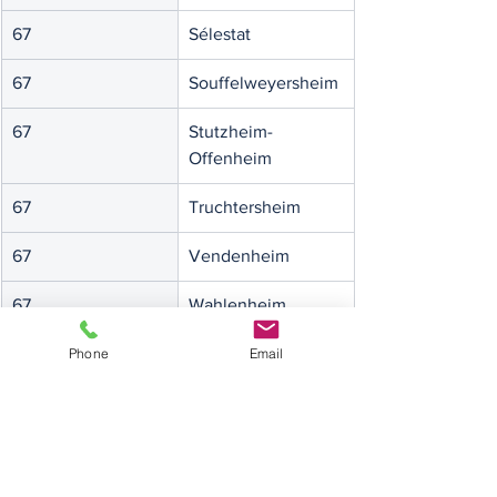
67
Sélestat
67
Souffelweyersheim
67
Stutzheim-
Offenheim
67
Truchtersheim
67
Vendenheim
67
Wahlenheim
67
La Wantzenau
Phone
Email
67
Wasselonne
67
Weyersheim