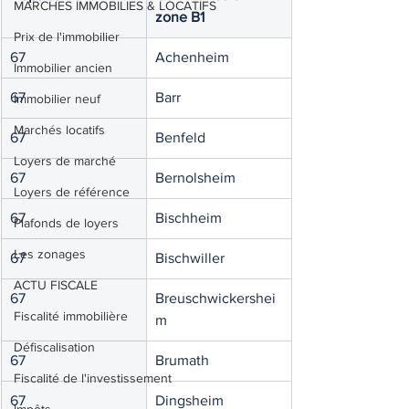
MARCHES IMMOBILIES & LOCATIFS
zone B1
Prix de l'immobilier
67
Achenheim
Immobilier ancien
67
Barr
Immobilier neuf
Marchés locatifs
67
Benfeld
Loyers de marché
67
Bernolsheim
Loyers de référence
67
Bischheim
Plafonds de loyers
Les zonages
67
Bischwiller
ACTU FISCALE
67
Breuschwickershei
Fiscalité immobilière
m
Défiscalisation
67
Brumath
Fiscalité de l'investissement
67
Dingsheim