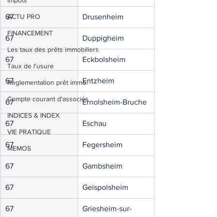
Impôts
67
ACTU PRO
Drusenheim
FINANCEMENT
67
Duppigheim
Les taux des prêts immobiliers
67
Eckbolsheim
Taux de l'usure
67
Entzheim
Règlementation prêt immo.
Compte courant d'associés
67
Ernolsheim-Bruche
INDICES & INDEX
67
Eschau
VIE PRATIQUE
67
Fegersheim
MEMOS
67
Gambsheim
67
Geispolsheim
67
Griesheim-sur-