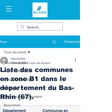
S'inscrire
Post
Tous les posts
bejurissite
Tous les posts
13 août 2024
1 min de lecture
Liste des communes
ACTU JURIDIQUE
en zone B1 dans le
Immobilier juridique
département du Bas-
Bail/baux
Rhin (67).
Finances/Investissement
Assurance
Département 
Communes en 