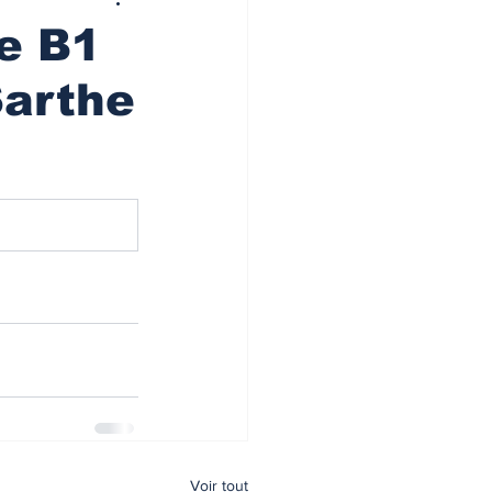
e B1
Sarthe
Voir tout