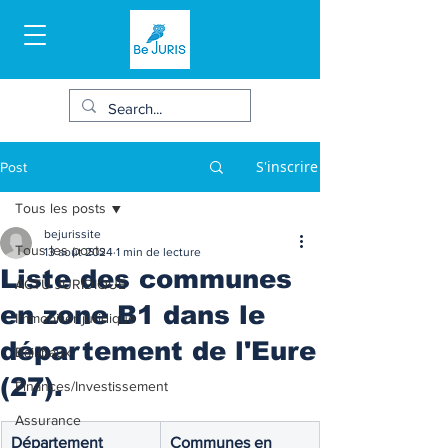
S'inscrire
Post
Tous les posts
bejurissite
Tous les posts
13 août 2024
1 min de lecture
Liste des communes
ACTU JURIDIQUE
en zone B1 dans le
Immobilier juridique
département de l'Eure
Bail/baux
(27).
Finances/Investissement
Assurance
Département 
Communes en 