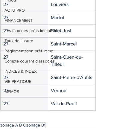
Impôts
27
Louviers
ACTU PRO
27
Martot
FINANCEMENT
27
Les taux des prêts immobiliers
Saint-Just
Taux de l'usure
27
Saint-Marcel
Règlementation prêt immo.
27
Saint-Ouen-du-
Compte courant d'associés
Tilleul
INDICES & INDEX
27
Saint-Pierre-d'Autils
VIE PRATIQUE
27
Vernon
MEMOS
27
Val-de-Reuil
zonage A B C
zonage B1