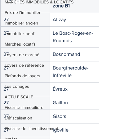
MARCHES IMMOBILIES & LOCATIFS
zone B1 
Prix de l'immobilier
27
Alizay
Immobilier ancien
27
Le Bosc-Roger-en-
Immobilier neuf
Roumois
Marchés locatifs
27
Bosnormand
Loyers de marché
Loyers de référence
27
Bourgtheroulde-
Infreville
Plafonds de loyers
Les zonages
27
Évreux
ACTU FISCALE
27
Gaillon
Fiscalité immobilière
27
Gisors
Défiscalisation
Fiscalité de l'investissement
27
Igoville