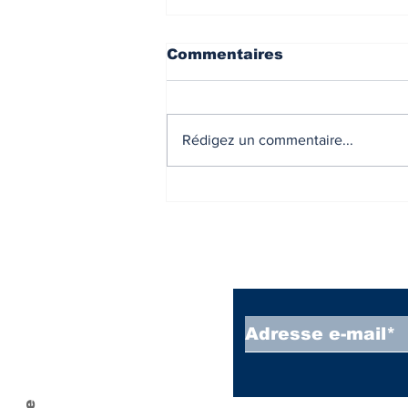
Commentaires
Rédigez un commentaire...
Liste des communes en
Zone Abis,A,B,C.
Inscrivez vous à