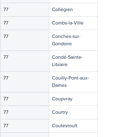
77
Collégien
77
Combs-la-Ville
77
Conches-sur-
Gondoire
77
Condé-Sainte-
Libiaire
77
Couilly-Pont-aux-
Dames
77
Coupvray
77
Courtry
77
Coutevroult