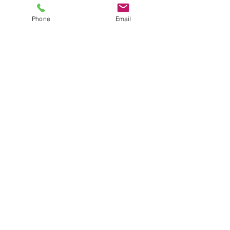
Phone
Email
Voir tout
Posts récents