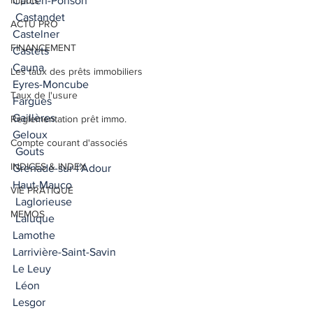
Impôts
Carcen-Ponson 
 Castandet
ACTU PRO
Castelner
FINANCEMENT
Castets 
Cauna
Les taux des prêts immobiliers
Eyres-Moncube 
Taux de l'usure
Fargues 
Gaillères
Règlementation prêt immo.
Geloux
Compte courant d'associés
 Gouts 
INDICES & INDEX
Grenade-sur-l'Adour 
Haut-Mauco 
VIE PRATIQUE
 Laglorieuse
MEMOS
 Laluque
Lamothe
Larrivière-Saint-Savin 
Le Leuy
 Léon
Lesgor 