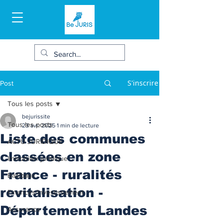
S'inscrire
Post
Tous les posts
bejurissite
Tous les posts
23 avr. 2025
1 min de lecture
Liste des communes
ACTU JURIDIQUE
classées en zone
Immobilier juridique
France - ruralités
Bail/baux
revitalisation -
Finances/Investissement
Département Landes
Assurance