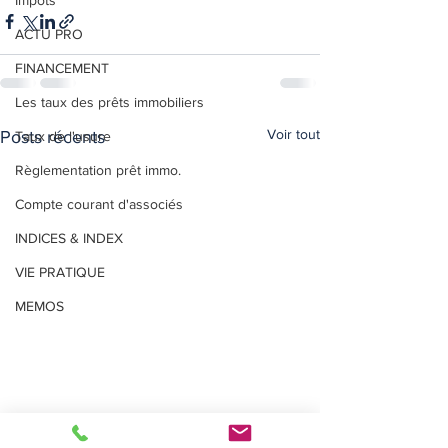
Impôts
ACTU PRO
FINANCEMENT
Les taux des prêts immobiliers
Voir tout
Posts récents
Taux de l'usure
Règlementation prêt immo.
Compte courant d'associés
INDICES & INDEX
VIE PRATIQUE
MEMOS