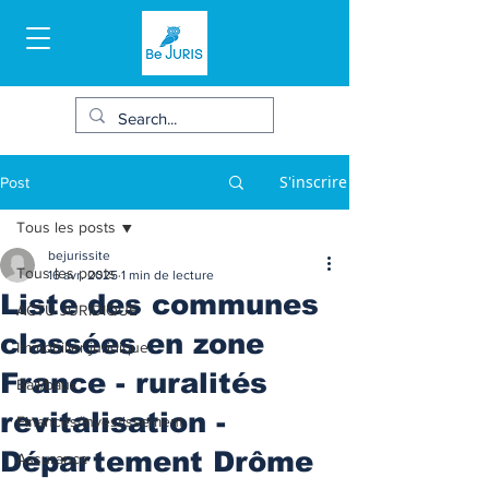
S'inscrire
Post
Tous les posts
bejurissite
Tous les posts
16 avr. 2025
1 min de lecture
Liste des communes
ACTU JURIDIQUE
classées en zone
Immobilier juridique
France - ruralités
Bail/baux
revitalisation -
Finances/Investissement
Département Drôme
Assurance