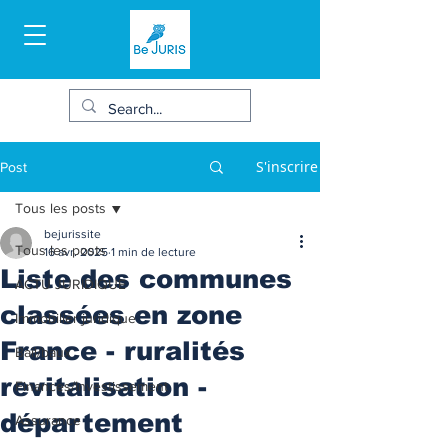
S'inscrire
Post
Tous les posts
bejurissite
Tous les posts
16 avr. 2025
1 min de lecture
Liste des communes
ACTU JURIDIQUE
classées en zone
Immobilier juridique
France - ruralités
Bail/baux
revitalisation -
Finances/Investissement
département
Assurance