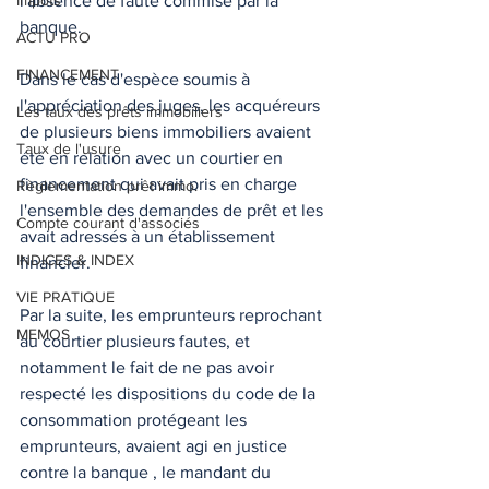
Impôts
l'absence de faute commise par la 
banque. 
ACTU PRO
FINANCEMENT
Dans le cas d'espèce soumis à 
l'appréciation des juges, les acquéreurs 
Les taux des prêts immobiliers
de plusieurs biens immobiliers avaient 
Taux de l'usure
été en relation avec un courtier en 
financement qui avait pris en charge 
Règlementation prêt immo.
l'ensemble des demandes de prêt et les 
Compte courant d'associés
avait adressés à un établissement 
INDICES & INDEX
financier. 
VIE PRATIQUE
Par la suite, les emprunteurs reprochant 
MEMOS
au courtier plusieurs fautes, et 
notamment le fait de ne pas avoir 
respecté les dispositions du code de la 
consommation protégeant les 
emprunteurs, avaient agi en justice 
contre la banque , le mandant du 