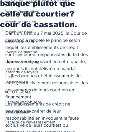
banque plutôt que
MARCHES IMMOBILIES & LOCATIFS
celle du courtier?
Prix de l'immobilier
Immobilier ancien
cour de cassation.
Immobilier neuf
Dans un arrêt du 7 mai 2025, la Cour de 
cassation a rappelé le principe selon 
Marchés locatifs
lequel  les établissements de crédit 
Loyers de marché
sont civilement responsables du fait des 
démarcheurs, agissant en cette qualité, 
Loyers de référence
auxquels ils ont délivré un mandat.
Plafonds de loyers
Ils (les banques et établissements de 
Les zonages
crédit) sont civilement responsables des 
agissements de leurs courtiers en 
ACTU FISCALE
financement. 
Fiscalité immobilière
Les établissements de crédit ne 
peuvent s'exonérer de leur 
Défiscalisation
responsabilité en invoquant la faute 
Fiscalité de l'investissement
exclusive de leurs courtiers ou 