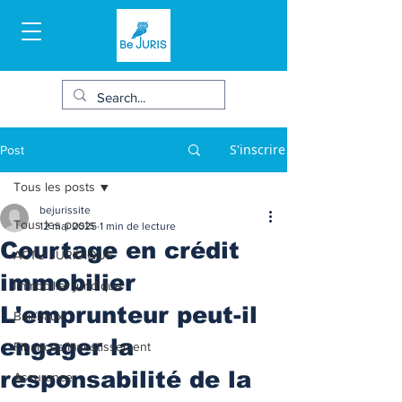
S'inscrire
Post
Tous les posts
bejurissite
Tous les posts
12 mai 2025
1 min de lecture
Courtage en crédit
ACTU JURIDIQUE
immobilier
Immobilier juridique
L'emprunteur peut-il
Bail/baux
engager la
Finances/Investissement
responsabilité de la
Assurance