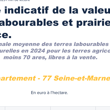
urance
MARCHES IMMOBILIES & LOCATIFS
indicatif de la vale
abourables et prairie
r ancien
Immobilier neuf
Marchés locatifs
e.
référence
Plafonds de loyers
Les zonages
nale moyenne des terres labourables 
urelles en 2024 pour les terres agrico
moins 70 ares, libres à la vente.
obilière
Défiscalisation
Fiscalité de l'investissement
artement - 77 Seine-et-Marne
NANCEMENT
Les taux des prêts immobiliers
En euro à l'hectare. 
on prêt immo.
Compte courant d'associés