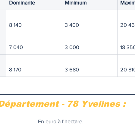
Dominante
Minimum
Maxi
TIQUE
MEMOS
8 140
3 400
20 4
7 040
3 000
18 35
8 170
3 680
20 81
Département - 78 Yvelines :
En euro à l'hectare. 