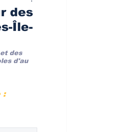
ur des
s-Île-
et des 
les d'au 
 :