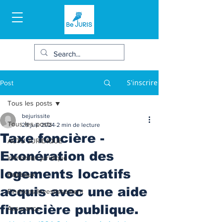
S'inscrire
Post
Tous les posts
bejurissite
Tous les posts
29 juil. 2024
2 min de lecture
Taxe foncière -
ACTU JURIDIQUE
Exonération des
Immobilier juridique
logements locatifs
Bail/baux
acquis avec une aide
Finances/Investissement
financière publique.
Assurance