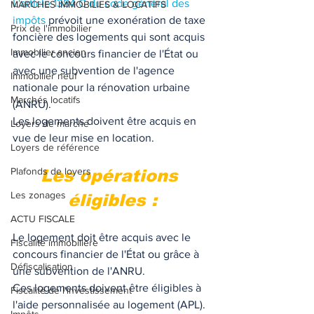
L'article 1384 C du code général des 
MARCHES IMMOBILIES & LOCATIFS
impôts
 prévoit une exonération de taxe 
Prix de l'immobilier
foncière des logements qui sont acquis 
Immobilier ancien
avec le concours financier de l'État ou 
avec une subvention de l'agence 
Immobilier neuf
nationale pour la rénovation urbaine 
Marchés locatifs
(ANRU). 
Les logements doivent être acquis en 
Loyers de marché
vue de leur mise en location. 
Loyers de référence
Plafonds de loyers
Les opérations 
Les zonages
éligibles :
ACTU FISCALE
Le logement doit être acquis avec le 
Fiscalité immobilière
concours financier de l'État ou grâce à 
Défiscalisation
une subvention de l'ANRU.
Ces logements doivent être éligibles à 
Fiscalité de l'investissement
l'aide personnalisée au logement (APL). 