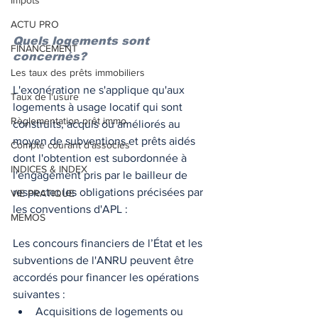
Impôts
ACTU PRO
Quels logements sont 
FINANCEMENT
concernés? 
Les taux des prêts immobiliers
L'exonération ne s'applique qu'aux 
Taux de l'usure
logements à usage locatif qui sont 
Règlementation prêt immo.
construits, acquis ou améliorés au 
moyen de subventions et prêts aidés 
Compte courant d'associés
dont l'obtention est subordonnée à 
INDICES & INDEX
l'engagement pris par le bailleur de 
respecter les obligations précisées par 
VIE PRATIQUE
les conventions d'APL : 
MEMOS
Les concours financiers de l’État et les 
subventions de l'ANRU peuvent être 
accordés pour financer les opérations 
suivantes :
Acquisitions de logements ou 