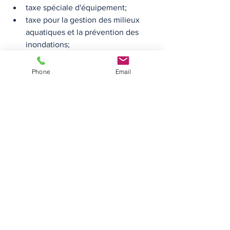
taxe spéciale d'équipement;
taxe pour la gestion des milieux 
aquatiques et la prévention des 
inondations;
taxe additionnelle spéciale 
annuelle en région Île-de-France.
Phone
Email
Durée de 
l'exonération :
La durée de l'exonération est de quinze 
ans à compter de la date d'acquisition 
du logement. 
Suppression de 
l'exonération : 