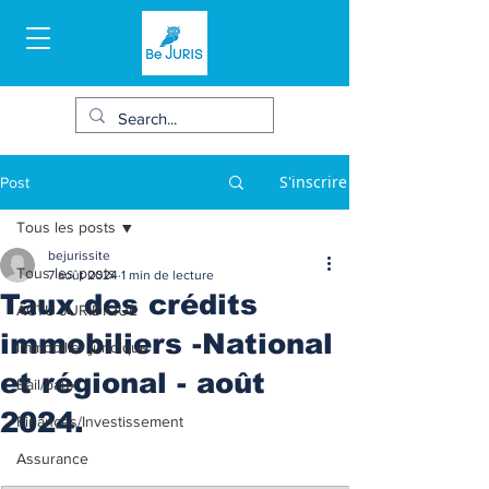
S'inscrire
Post
Tous les posts
bejurissite
Tous les posts
7 août 2024
1 min de lecture
Taux des crédits
ACTU JURIDIQUE
immobiliers -National
Immobilier juridique
et régional - août
Bail/baux
2024.
Finances/Investissement
Assurance