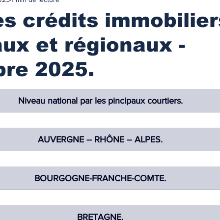
urance
MARCHES IMMOBILIES & LOCATIFS
s crédits immobilier
ux et régionaux -
r ancien
Immobilier neuf
Marchés locatifs
re 2025.
référence
Plafonds de loyers
Les zonages
Niveau national par les pincipaux courtiers.
obilière
Défiscalisation
Fiscalité de l'investissement
AUVERGNE – RHÔNE – ALPES.
NANCEMENT
Les taux des prêts immobiliers
BOURGOGNE-FRANCHE-COMTE.
on prêt immo.
Compte courant d'associés
BRETAGNE.