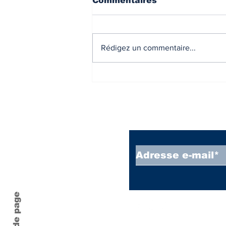
Commentaires
Rédigez un commentaire...
Taux des crédits
immobilier Juillet 2026 -
National et régional.
Inscrivez vous à
Haut de page