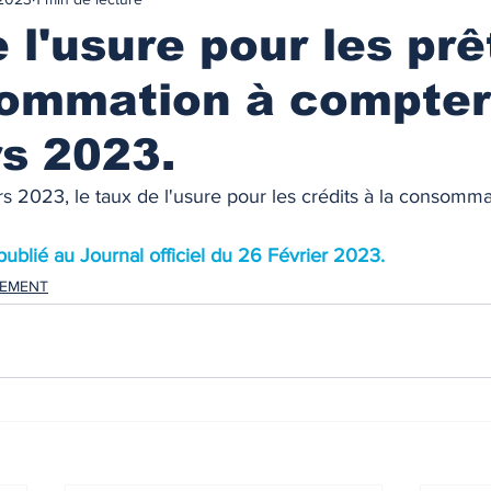
urance
MARCHES IMMOBILIES & LOCATIFS
 l'usure pour les prê
sommation à compter
r ancien
Immobilier neuf
Marchés locatifs
s 2023.
référence
Plafonds de loyers
Les zonages
 2023, le taux de l'usure pour les crédits à la consommati
 publié au Journal officiel du 26 Février 2023.
obilière
Défiscalisation
Fiscalité de l'investissement
CEMENT
NANCEMENT
Les taux des prêts immobiliers
on prêt immo.
Compte courant d'associés