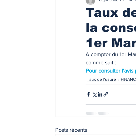
Finances/Investissement
Ass
Taux de
la con
Prix de l'immobilier
Immobilie
1er Mar
Loyers de marché
Loyers de 
A compter du 1er Mars
comme suit : 
Pour consulter l'avis
ACTU FISCALE
Fiscalité imm
Taux de l'usure
FINAN
Impôts
ACTU PRO
FI
Taux de l'usure
Règlementati
Posts récents