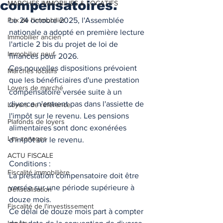
compensatoires.
MARCHES IMMOBILIES & LOCATIFS
Prix de l'immobilier
Le 24 octobre 2025, l'Assemblée 
nationale a adopté en première lecture 
Immobilier ancien
l'article 2 bis du projet de loi de 
Immobilier neuf
finances pour 2026. 
Ces nouvelles dispositions prévoient 
Marchés locatifs
que les bénéficiaires d'une prestation 
Loyers de marché
compensatoire versée suite à un 
divorce n'entrent pas dans l'assiette de 
Loyers de référence
l'impôt sur le revenu. Les pensions 
Plafonds de loyers
alimentaires sont donc exonérées 
Les zonages
d'impôt sur le revenu. 
ACTU FISCALE
Conditions : 
Fiscalité immobilière
La prestation compensatoire doit être 
versée sur une période supérieure à 
Défiscalisation
douze mois. 
Fiscalité de l'investissement
Ce délai de douze mois part à compter 