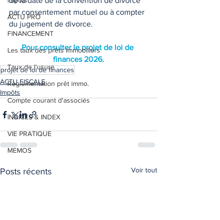
Impôts
de la date de la convention de divorce 
par consentement mutuel ou à compter 
ACTU PRO
du jugement de divorce. 
FINANCEMENT
Pour consulter le projet de loi de 
Les taux des prêts immobiliers
finances 2026.
Taux de l'usure
projet de loi de finances
ACTU FISCALE
Règlementation prêt immo.
Impôts
Compte courant d'associés
INDICES & INDEX
VIE PRATIQUE
MEMOS
Voir tout
Posts récents