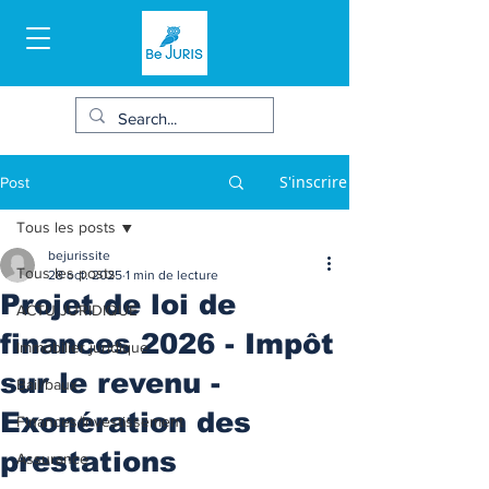
S'inscrire
Post
Tous les posts
bejurissite
Tous les posts
28 oct. 2025
1 min de lecture
Projet de loi de
ACTU JURIDIQUE
finances 2026 - Impôt
Immobilier juridique
sur le revenu -
Bail/baux
Exonération des
Finances/Investissement
prestations
Assurance