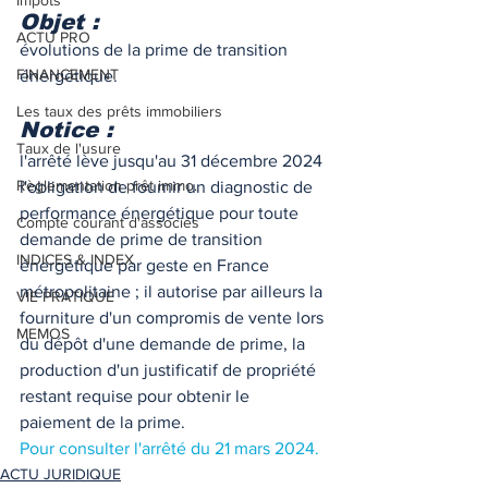
Impôts
Objet : 
ACTU PRO
évolutions de la prime de transition 
FINANCEMENT
énergétique.
Les taux des prêts immobiliers
Notice : 
Taux de l'usure
l'arrêté lève jusqu'au 31 décembre 2024 
Règlementation prêt immo.
l'obligation de fournir un diagnostic de 
performance énergétique pour toute 
Compte courant d'associés
demande de prime de transition 
INDICES & INDEX
énergétique par geste en France 
métropolitaine ; il autorise par ailleurs la 
VIE PRATIQUE
fourniture d'un compromis de vente lors 
MEMOS
du dépôt d'une demande de prime, la 
production d'un justificatif de propriété 
restant requise pour obtenir le 
paiement de la prime. 
Pour consulter l'arrêté du 21 mars 2024.
ACTU JURIDIQUE