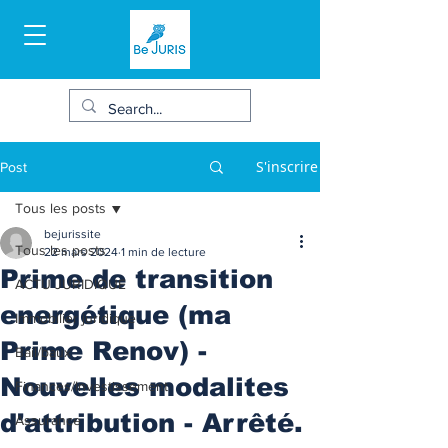
S'inscrire
Post
Tous les posts
bejurissite
Tous les posts
22 mars 2024
1 min de lecture
Prime de transition
ACTU JURIDIQUE
energétique (ma
Immobilier juridique
Prime Renov) -
Bail/baux
Nouvelles modalites
Finances/Investissement
d'attribution - Arrêté.
Assurance