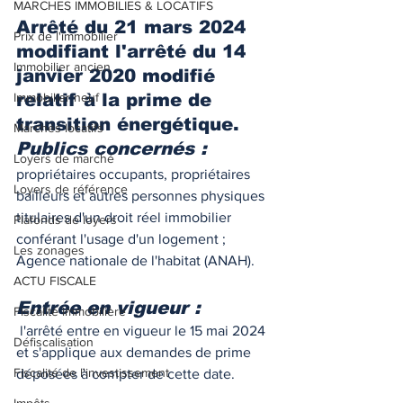
MARCHES IMMOBILIES & LOCATIFS
Arrêté du 21 mars 2024 
Prix de l'immobilier
modifiant l'arrêté du 14 
Immobilier ancien
janvier 2020 modifié 
Immobilier neuf
relatif à la prime de 
transition énergétique.
Marchés locatifs
Publics concernés : 
Loyers de marché
propriétaires occupants, propriétaires 
Loyers de référence
bailleurs et autres personnes physiques 
titulaires d'un droit réel immobilier 
Plafonds de loyers
conférant l'usage d'un logement ; 
Les zonages
Agence nationale de l'habitat (ANAH). 
ACTU FISCALE
Entrée en vigueur :
Fiscalité immobilière
 l'arrêté entre en vigueur le 15 mai 2024 
Défiscalisation
et s'applique aux demandes de prime 
Fiscalité de l'investissement
déposées à compter de cette date. 