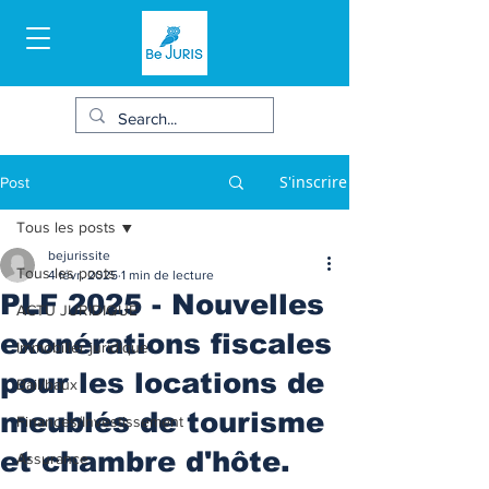
S'inscrire
Post
Tous les posts
bejurissite
Tous les posts
4 févr. 2025
1 min de lecture
PLF 2025 - Nouvelles
ACTU JURIDIQUE
exonérations fiscales
Immobilier juridique
pour les locations de
Bail/baux
meublés de tourisme
Finances/Investissement
et chambre d'hôte.
Assurance