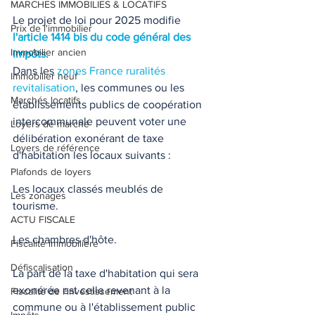
MARCHES IMMOBILIES & LOCATIFS
Le projet de loi pour 2025 modifie
Prix de l'immobilier
l'article 1414 bis du code général des 
Immobilier ancien
impôts. 
Dans les 
zones France ruralités 
Immobilier neuf
revitalisation
, les communes ou les 
Marchés locatifs
établissements publics de coopération 
intercommunale peuvent voter une 
Loyers de marché
délibération exonérant de taxe 
Loyers de référence
d'habitation les locaux suivants : 
Plafonds de loyers
Les locaux classés meublés de 
Les zonages
tourisme. 
ACTU FISCALE
Les chambres d'hôte. 
Fiscalité immobilière
Défiscalisation
La part de la taxe d'habitation qui sera 
exonérée est celle revenant à la 
Fiscalité de l'investissement
commune ou à l'établissement public 