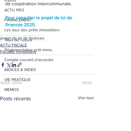
Impôts
de coopération intercommunale.  
ACTU PRO
Pour consulter le projet de loi de 
FINANCEMENT
finances 2025. 
Les taux des prêts immobiliers
projet de loi de finances
Taux de l'usure
ACTU FISCALE
Règlementation prêt immo.
Fiscalité immobilière
Compte courant d'associés
INDICES & INDEX
VIE PRATIQUE
MEMOS
Voir tout
Posts récents