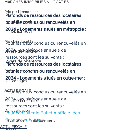
MARCHES IMMOBILIES & LOCATIFS
Prix de l'immobilier
Plafonds de ressources des locataires 
Immobilier ancien
pour les conclus ou renouvelés en 
2024 - Logements situés en métropole :
Immobilier neuf
Marchés locatifs
Pour les baux conclus ou renouvelés en 
2024, les plafonds annuels de 
Loyers de marché
ressources sont les suivants : 
Loyers de référence
Plafonds de ressources des locataires 
Plafonds de loyers
pour les conclus ou renouvelés en 
2024 - Logements situés en outre-mer :
Les zonages
ACTU FISCALE
Pour les baux conclus ou renouvelés en 
2024, les plafonds annuels de 
Fiscalité immobilière
ressources sont les suivants : 
Défiscalisation
Pour consulter le Bulletin officiel des 
finances publiques.
Fiscalité de l'investissement
ACTU FISCALE