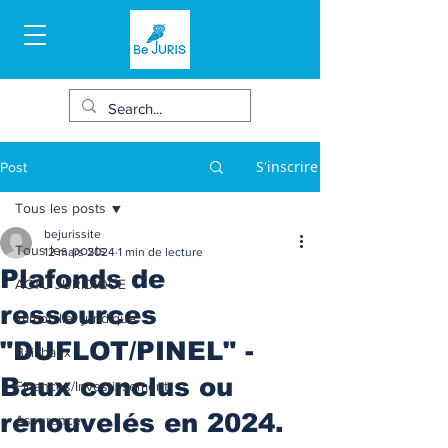
S'inscrire
Post
Tous les posts
bejurissite
Tous les posts
12 mars 2024
1 min de lecture
Plafonds de
ACTU JURIDIQUE
ressources
Immobilier juridique
"DUFLOT/PINEL" -
Bail/baux
Baux conclus ou
Finances/Investissement
renouvelés en 2024.
Assurance