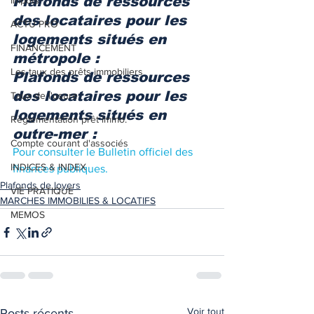
Plafonds de ressources 
Impôts
des locataires pour les 
ACTU PRO
logements situés en 
FINANCEMENT
métropole : 
Les taux des prêts immobiliers
Plafonds de ressources 
des locataires pour les 
Taux de l'usure
logements situés en 
Règlementation prêt immo.
outre-mer : 
Compte courant d'associés
Pour consulter le Bulletin officiel des 
INDICES & INDEX
finances publiques.
Plafonds de loyers
VIE PRATIQUE
MARCHES IMMOBILIES & LOCATIFS
MEMOS
Voir tout
Posts récents