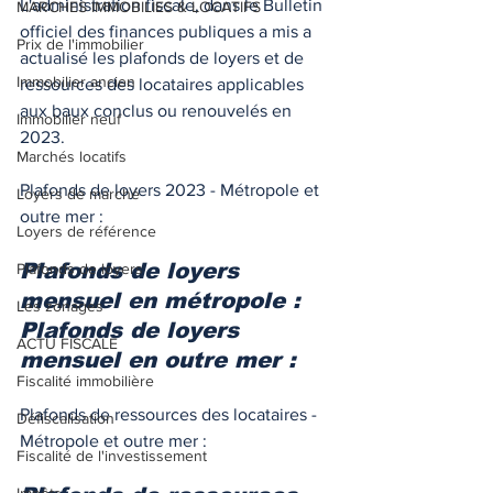
L'administration fiscale, dans le Bulletin 
MARCHES IMMOBILIES & LOCATIFS
officiel des finances publiques a mis a 
Prix de l'immobilier
actualisé les plafonds de loyers et de 
Immobilier ancien
ressources des locataires applicables 
aux baux conclus ou renouvelés en 
Immobilier neuf
2023.  
Marchés locatifs
Plafonds de loyers 2023 - Métropole et 
Loyers de marché
outre mer : 
Loyers de référence
Plafonds de loyers 
Plafonds de loyers
mensuel en métropole :
Les zonages
Plafonds de loyers 
ACTU FISCALE
mensuel en outre mer :
Fiscalité immobilière
Plafonds de ressources des locataires - 
Défiscalisation
Métropole et outre mer : 
Fiscalité de l'investissement