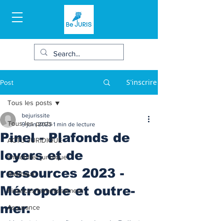
S'inscrire
Post
Tous les posts
bejurissite
Tous les posts
9 juin 2023
1 min de lecture
Pinel - Plafonds de
ACTU JURIDIQUE
loyers et de
Immobilier juridique
ressources 2023 -
Bail/baux
Métropole et outre-
Finances/Investissement
mer.
Assurance