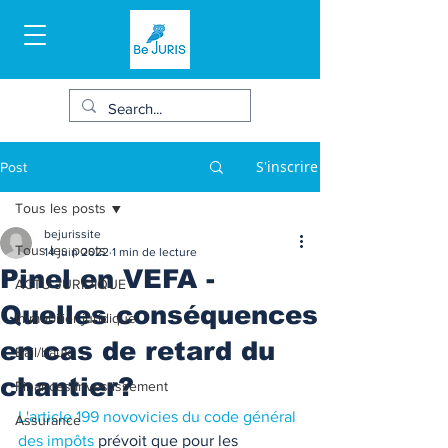
S'inscrire
Post
Tous les posts
bejurissite
Tous les posts
14 juin 2022
1 min de lecture
Pinel en VEFA -
ACTU JURIDIQUE
Quelles conséquences
Immobilier juridique
en cas de retard du
Bail/baux
chantier?
Finances/Investissement
L'article 199 novovicies du code général 
Assurance
des impôts
 prévoit que pour les 