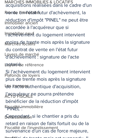
MARCHES IMMOBILIES & LOCATIFS
acquisitions réalisées dans le cadre d'un 
Prix de l'immobilier
vente en l'état futur d'achèvement, la 
réduction d'impôt "PINEL" ne peut être 
Immobilier ancien
accordée à l'acquéreur que si 
Immobilier neuf
l'achèvement du logement intervient 
moins de trente mois après la signature 
Marchés locatifs
du contrat de vente en l'état futur 
Loyers de marché
d'achèvement : signature de l'acte 
notarié.  
Loyers de référence
Si l'achèvement du logement intervient 
Plafonds de loyers
plus de trente mois après la signature 
Les zonages
de l'acte authentique d'acquisition, 
l'acquéreur ne pourra prétendre 
ACTU FISCALE
bénéficier de la réduction d'impôt 
Fiscalité immobilière
"PINEL".  
Cependant, si le chantier a pris du 
Défiscalisation
retard en raison de faits fortuit ou de la 
Fiscalité de l'investissement
survenance d'un cas de force majeure, 