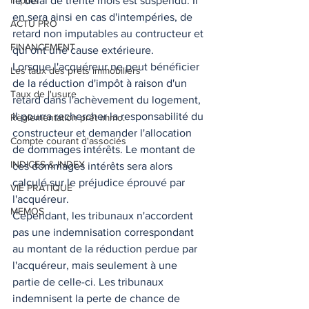
Impôts
le délai de trente mois est suspendu. Il 
en sera ainsi en cas d'intempéries, de 
ACTU PRO
retard non imputables au contructeur et 
FINANCEMENT
qui ont une cause extérieure.  
Lorsque l'acquéreur ne peut bénéficier 
Les taux des prêts immobiliers
de la réduction d'impôt à raison d'un 
Taux de l'usure
retard dans l'achèvement du logement, 
il pourra rechercher la responsabilité du 
Règlementation prêt immo.
constructeur et demander l'allocation 
Compte courant d'associés
de dommages intérêts. Le montant de 
INDICES & INDEX
ces dommages intérêts sera alors 
calculé sur le préjudice éprouvé par 
VIE PRATIQUE
l'acquéreur.  
MEMOS
Cependant, les tribunaux n'accordent 
pas une indemnisation correspondant 
au montant de la réduction perdue par 
l'acquéreur, mais seulement à une 
partie de celle-ci. Les tribunaux 
indemnisent la perte de chance de 