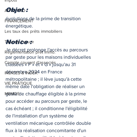
Impôts
Objet :
ACTU PRO
évolutions de la prime de transition 
FINANCEMENT
énergétique. 
Les taux des prêts immobiliers
Notice :
Taux de l'usure
 le décret prolonge l'accès au parcours 
Règlementation prêt immo.
par geste pour les maisons individuelles 
Compte courant d'associés
classées « F » et « G » jusqu'au 31 
décembre 2024 en France 
INDICES & INDEX
métropolitaine ; il lève jusqu'à cette 
VIE PRATIQUE
même date l'obligation de réaliser un 
MEMOS
geste de chauffage éligible à la prime 
pour accéder au parcours par geste, le 
cas échéant ; il conditionne l'éligibilité 
de l'installation d'un système de 
ventilation mécanique contrôlée double 
flux à la réalisation concomitante d'un 