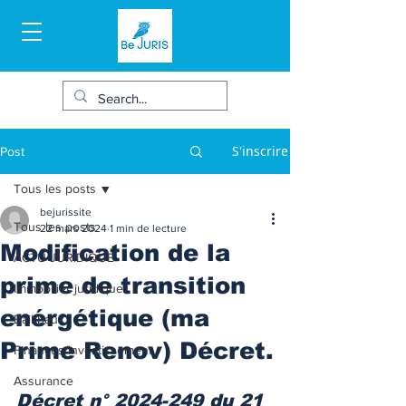
S'inscrire
Post
Tous les posts
bejurissite
Tous les posts
22 mars 2024
1 min de lecture
Modification de la
ACTU JURIDIQUE
prime de transition
Immobilier juridique
enérgétique (ma
Bail/baux
Prime Renov) Décret.
Finances/Investissement
Assurance
Décret n° 2024-249 du 21 