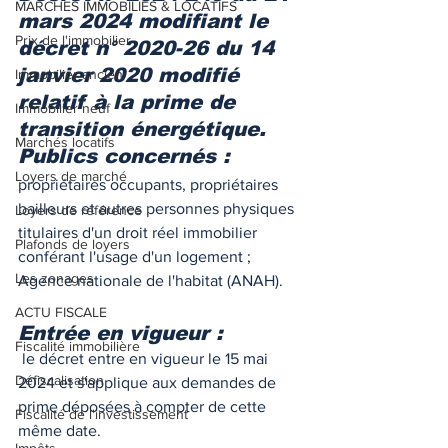
MARCHES IMMOBILIES & LOCATIFS
mars 2024 modifiant le 
Prix de l'immobilier
décret n° 2020-26 du 14 
janvier 2020 modifié 
Immobilier ancien
relatif à la prime de 
Immobilier neuf
transition énergétique.
Marchés locatifs
Publics concernés : 
Loyers de marché
propriétaires occupants, propriétaires 
bailleurs et autres personnes physiques 
Loyers de référence
titulaires d'un droit réel immobilier 
Plafonds de loyers
conférant l'usage d'un logement ; 
Les zonages
Agence nationale de l'habitat (ANAH). 
ACTU FISCALE
Entrée en vigueur :
Fiscalité immobilière
 le décret entre en vigueur le 15 mai 
Défiscalisation
2024 et s'applique aux demandes de 
prime déposées à compter de cette 
Fiscalité de l'investissement
même date.