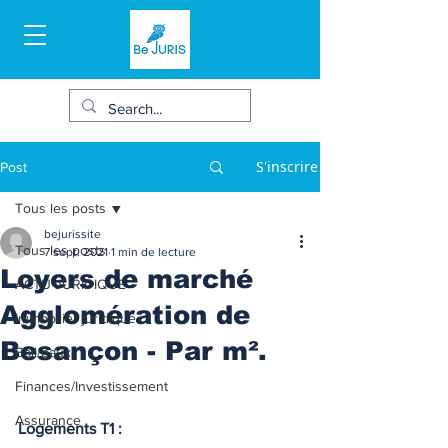
S'inscrire
Post
Tous les posts
bejurissite
Tous les posts
7 sept. 2021
1 min de lecture
Loyers de marché
ACTU JURIDIQUE
Agglomération de
Immobilier juridique
Besançon - Par m².
Bail/baux
Finances/Investissement
Assurance
Logements T1 :