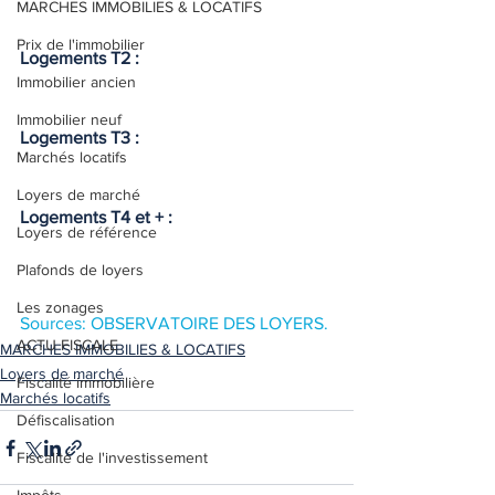
MARCHES IMMOBILIES & LOCATIFS
Prix de l'immobilier
Logements T2 :
Immobilier ancien
Immobilier neuf
Logements T3 :
Marchés locatifs
Loyers de marché
Logements T4 et + :
Loyers de référence
Plafonds de loyers
Les zonages
Sources: OBSERVATOIRE DES LOYERS.
ACTU FISCALE
MARCHES IMMOBILIES & LOCATIFS
Loyers de marché
Fiscalité immobilière
Marchés locatifs
Défiscalisation
Fiscalité de l'investissement