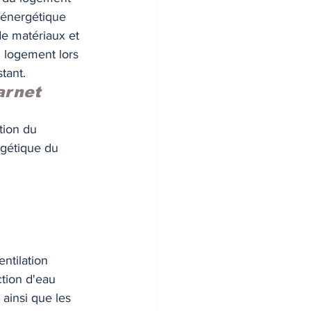
 énergétique 
de matériaux et 
 logement lors 
tant. 
arnet 
tion du 
rgétique du 
ntilation 
tion d'eau 
ainsi que les 