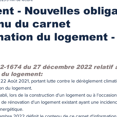
urance
MARCHES IMMOBILIES & LOCATIFS
t - Nouvelles oblig
nu du carnet
r ancien
Immobilier neuf
Marchés locatifs
mation du logement -
référence
Plafonds de loyers
Les zonages
obilière
Défiscalisation
Fiscalité de l'investissement
2-1674 du 27 décembre 2022 relatif 
 du logement: 
 22 Août 2021, portant lutte contre le dérèglement climati
NANCEMENT
Les taux des prêts immobiliers
on du logement.  
abli, lors de la construction d'un logement ou à l'occasion
x de rénovation d'un logement existant ayant une incidence
on prêt immo.
Compte courant d'associés
nergétique. 
mbre 2022 définit le contenu de ce carnet d'informatio