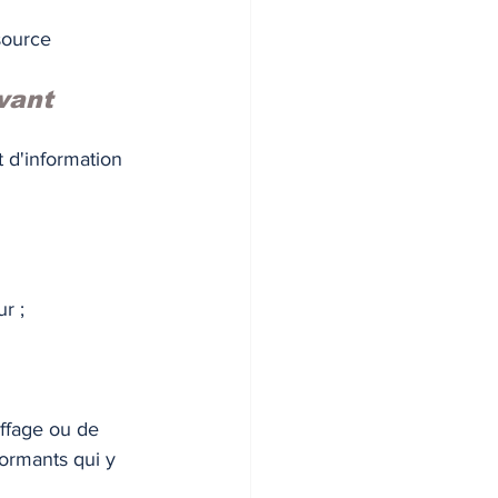
source 
vant 
 d'information 
r ; 
ffage ou de 
ormants qui y 