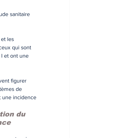
de sanitaire 
et les 
ceux qui sont 
I et ont une 
ent figurer 
stèmes de 
t une incidence 
tion du  
nce 