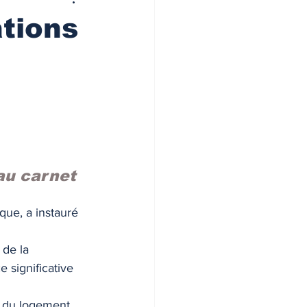
ations
au carnet 
que, a instauré 
 de la 
 significative 
n du logement 