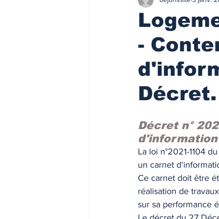
Finances/Investissement
Ass
Logemen
- Conte
Prix de l'immobilier
Immobilie
d'infor
Loyers de marché
Loyers de 
Décret.
ACTU FISCALE
Fiscalité imm
Décret n° 202
d'information
La loi n°2021-1104 du
Impôts
ACTU PRO
FI
un carnet d'informati
Ce carnet doit être ét
réalisation de travau
Taux de l'usure
Règlementati
sur sa performance é
Le décret du 27 Déce