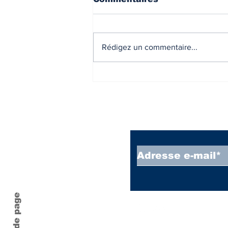
Rédigez un commentaire...
Baux d'habitation : ce
qui change au 1er
octobre 2026 avec les
nouveaux contrats
types de location -
Inscrivez vous à
Décret.
Haut de page