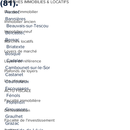
(81).
MARCHES IMMOBILIES & LOCATIFS
Prix de l'immobilier
Aussac 
Bannières
Immobilier ancien
 Beauvais-sur-Tescou
Immobilier neuf
Belcastel; 
Bernac 
Marchés locatifs
 Briatexte 
Loyers de marché
Busque 
 Cadalen 
Loyers de référence
Cambounet-sur-le-Sor
Plafonds de loyers
Castanet 
Les zonages
Coufouleux
Escoussens 
ACTU FISCALE
 Fénols 
Fiscalité immobilière
 Florentin
Giroussens 
Défiscalisation
Graulhet
Fiscalité de l'investissement
Grazac 