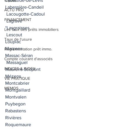
Impôts
Labastide-de-Lévis 
Labessière-Candeil 
ACTU PRO
 Lacougotte-Cadoul 
FINANCEMENT
 Lagrave 
*Lasgraisses 
Les taux des prêts immobiliers
 Lescout 
Taux de l'usure
Loupiac
Marzens
Règlementation prêt immo.
Massac-Séran 
Compte courant d'associés
 Massaguel 
INDICES & INDEX
Maurens-Scopont 
Mézens 
VIE PRATIQUE
Montcabrier 
MEMOS
Montgaillard 
Montvalen
Puybegon 
Rabastens
Rivières 
Roquemaure 