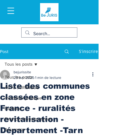
S'inscrire
Post
Tous les posts
bejurissite
Tous les posts
23 avr. 2025
1 min de lecture
Liste des communes
ACTU JURIDIQUE
classées en zone
Immobilier juridique
France - ruralités
Bail/baux
revitalisation -
Finances/Investissement
Département -Tarn
Assurance