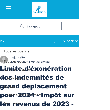
S'inscrire
Post
Tous les posts
bejurissite
Tous les posts
12 mars 2024
1 min de lecture
Limite d'éxonération
ACTU JURIDIQUE
des Indemnités de
Immobilier juridique
grand déplacement
Bail/baux
pour 2024 - Impôt sur
Finances/Investissement
les revenus de 2023 -
Assurance