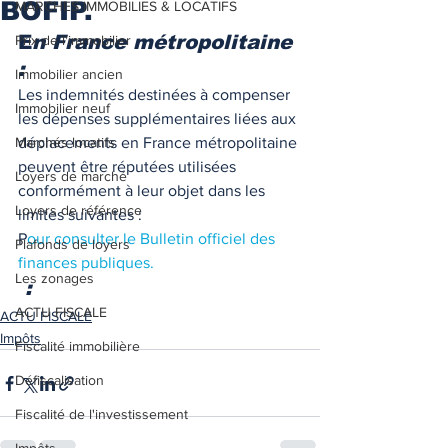
BOFIP.
MARCHES IMMOBILIES & LOCATIFS
E
n France métropolitaine 
Prix de l'immobilier
:  
Immobilier ancien
Les indemnités destinées à compenser 
Immobilier neuf
les dépenses supplémentaires liées aux 
Marchés locatifs
déplacements en France métropolitaine 
peuvent être réputées utilisées 
Loyers de marché
conformément à leur objet dans les 
Loyers de référence
limites suivantes : 
P
our consulter le Bulletin officiel des 
Plafonds de loyers
finances publiques.  
Les zonages
: 
ACTU FISCALE
ACTU FISCALE
Impôts
Fiscalité immobilière
Défiscalisation
Fiscalité de l'investissement