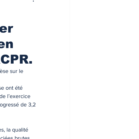
er
en
ACPR.
èse sur le 
e ont été 
de l’exercice 
rogressé de 3,2 
, la qualité 
ciées brutes 