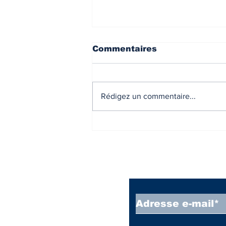
Commentaires
Rédigez un commentaire...
Agent commercial en
immobilier (agent
mandataire ): la remise
non autorisée peut
exclure l’indemnité de
Inscrivez vous à
rupture.