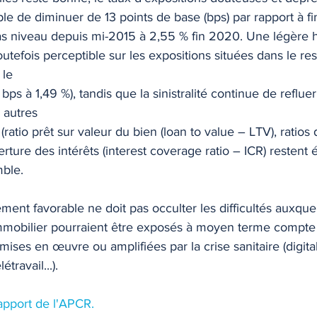
e de diminuer de 13 points de base (bps) par rapport à f
TIQUE
MEMOS
 bas niveau depuis mi-2015 à 2,55 % fin 2020. Une légère 
outefois perceptible sur les expositions situées dans le re
 le
s à 1,49 %), tandis que la sinistralité continue de refluer
s autres
(ratio prêt sur valeur du bien (loan to value – LTV), ratios
erture des intérêts (interest coverage ratio – ICR) restent
mble.
ment favorable ne doit pas occulter les difficultés auxquel
immobilier pourraient être exposés à moyen terme compte
ises en œuvre ou amplifiées par la crise sanitaire (digital
ravail...). 
apport de l'APCR. 