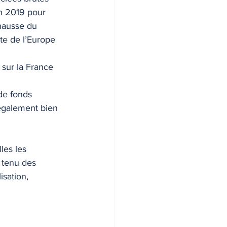
in 2019 pour 
hausse du 
ste de l’Europe 
 sur la France 
 de fonds 
 également bien 
les les 
 tenu des 
isation, 