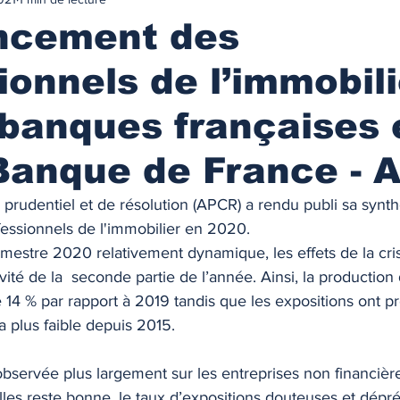
urance
MARCHES IMMOBILIES & LOCATIFS
ancement des
ionnels de l’immobili
r ancien
Immobilier neuf
Marchés locatifs
 banques françaises 
référence
Plafonds de loyers
Les zonages
Banque de France - 
e prudentiel et de résolution (APCR) a rendu publi sa synth
obilière
Défiscalisation
Fiscalité de l'investissement
essionnels de l'immobilier en 2020.  
mestre 2020 relativement dynamique, les effets de la cris
ivité de la  seconde partie de l’année. Ainsi, la production 
NANCEMENT
Les taux des prêts immobiliers
 14 % par rapport à 2019 tandis que les expositions ont p
la plus faible depuis 2015.
on prêt immo.
Compte courant d'associés
bservée plus largement sur les entreprises non financières
lles reste bonne, le taux d’expositions douteuses et dépré