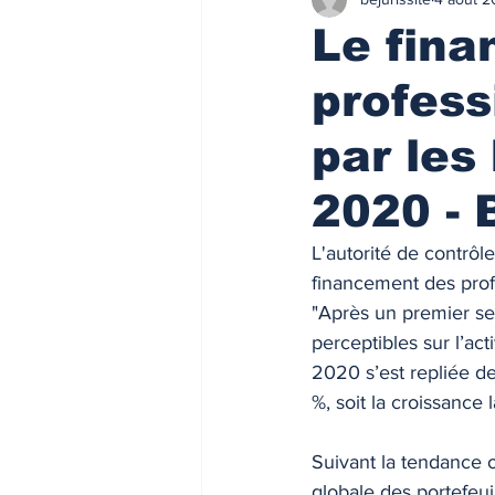
Finances/Investissement
Ass
Le fin
profess
Prix de l'immobilier
Immobilie
par les
Loyers de marché
Loyers de 
2020 - 
L'autorité de contrôl
ACTU FISCALE
Fiscalité imm
financement des prof
"Après un premier se
perceptibles sur l’act
Impôts
ACTU PRO
FI
2020 s’est repliée de
%, soit la croissance 
Taux de l'usure
Règlementati
Suivant la tendance o
globale des portefeui