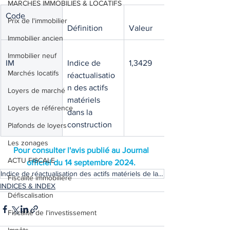
MARCHES IMMOBILIES & LOCATIFS
Code
Prix de l'immobilier
Définition
Valeur
Immobilier ancien
Immobilier neuf
IM
Indice de 
1,3429
Marchés locatifs
réactualisatio
n des actifs 
Loyers de marché
matériels 
Loyers de référence
dans la 
construction
Plafonds de loyers
Les zonages
Pour consulter l'avis publié au Journal 
ACTU FISCALE
officiel du 14 septembre 2024. 
Indice de réactualisation des actifs matériels de la construction
Fiscalité immobilière
INDICES & INDEX
Défiscalisation
Fiscalité de l'investissement