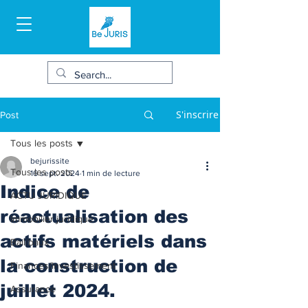
S'inscrire
Post
Tous les posts
bejurissite
Tous les posts
16 sept. 2024
1 min de lecture
Indice de
ACTU JURIDIQUE
réactualisation des
Immobilier juridique
actifs matériels dans
Bail/baux
la construction de
Finances/Investissement
juillet 2024.
Assurance