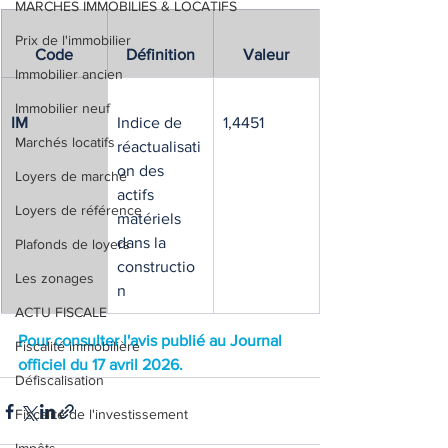
MARCHES IMMOBILIES & LOCATIFS
Prix de l'immobilier
Code
Définition
Valeur
Immobilier ancien
Immobilier neuf
IM
Indice de 
1,4451
Marchés locatifs
réactualisati
on des 
Loyers de marché
actifs 
Loyers de référence
matériels 
dans la 
Plafonds de loyers
constructio
Les zonages
n
ACTU FISCALE
Pour consulter l'avis publié au Journal 
Fiscalité immobilière
officiel du 17 avril 2026. 
Défiscalisation
Fiscalité de l'investissement