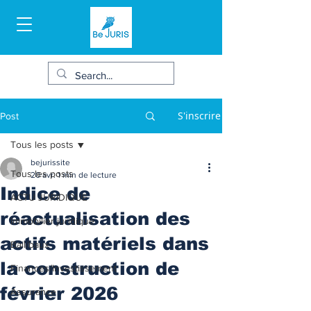
S'inscrire
Post
Tous les posts
bejurissite
Tous les posts
20 avr.
1 min de lecture
Indice de
ACTU JURIDIQUE
réactualisation des
Immobilier juridique
actifs matériels dans
Bail/baux
la construction de
Finances/Investissement
février 2026
Assurance