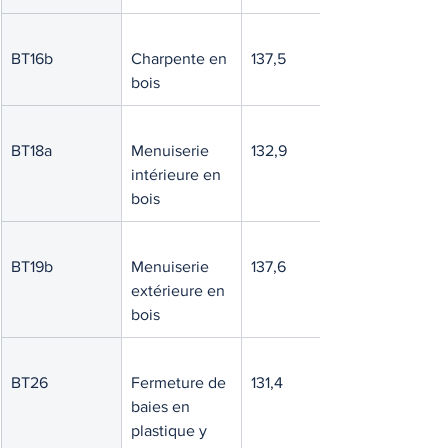
BT16b
Charpente en 
137,5
bois
BT18a
Menuiserie 
132,9
intérieure en 
bois
BT19b
Menuiserie 
137,6
extérieure en 
bois
BT26
Fermeture de 
131,4
baies en 
plastique y 