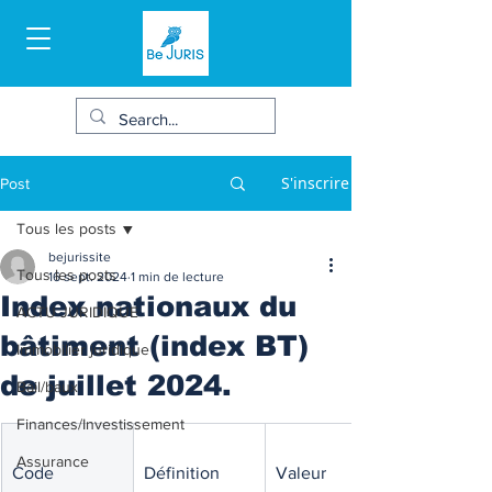
S'inscrire
Post
Tous les posts
bejurissite
Tous les posts
16 sept. 2024
1 min de lecture
Index nationaux du
ACTU JURIDIQUE
bâtiment (index BT)
Immobilier juridique
de juillet 2024.
Bail/baux
Finances/Investissement
Assurance
Code
Définition
Valeur