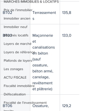
MARCHES IMMOBILIES & LOCATIFS
Prix de l'immobilier
BT02
Terrassement
135,8
Immobilier ancien
s
Immobilier neuf
BT03
Marchés locatifs
Maçonnerie 
133,0
et 
Loyers de marché
canalisations 
Loyers de référence
en béton 
(sauf 
Plafonds de loyers
ossature, 
Les zonages
béton armé, 
carrelage, 
ACTU FISCALE
revêtement 
Fiscalité immobilière
et plâtrerie)
Défiscalisation
Fiscalité de l'investissement
BT06
Ossature, 
129,2