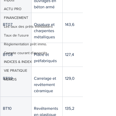
Impôts
ouvrages en 
béton armé
ACTU PRO
FINANCEMENT
BT07
Ossature et 
143,6
Les taux des prêts immobiliers
charpentes 
Taux de l'usure
métalliques
Règlementation prêt immo.
Compte courant d'associés
BT08
Plâtre et 
127,4
préfabriqués
INDICES & INDEX
VIE PRATIQUE
BT09
Carrelage et 
129,0
MEMOS
revêtement 
céramique
BT10
Revêtements 
135,2
en plastique