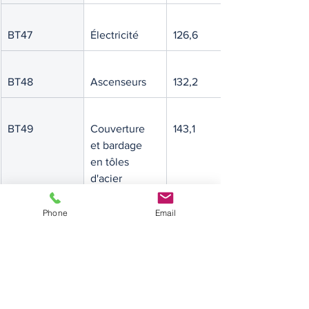
BT47
Électricité
126,6
BT48
Ascenseurs
132,2
BT49
Couverture 
143,1
et bardage 
en tôles 
d'acier 
nervurées 
avec 
Phone
Email
revêtement 
étanchéité
BT50
Rénovation-
132,9
entretien 